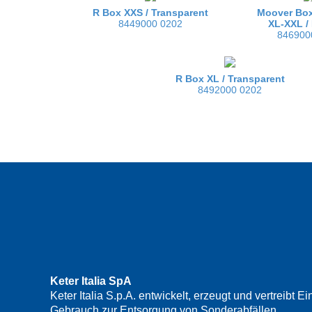
R Box XXS /
Transparent
Moover Box
8449000 0202
XL-XXL /
846900
R Box XL /
Transparent
8492000 0202
Keter Italia SpA
Keter Italia S.p.A. entwickelt, erzeugt und vertreib
Gebrauch zur Entsorgung von Sonderabfällen.