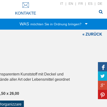
IT
|
EN
|
FR
|
ES
|
DE
KONTAKTE
WAS
möchten Sie in Ordnung bringen?
« ZURÜCK
Spielwaren
Lebensmittel
Büro-Zubehör
Kleidung
Haushalt
Wäsche
ansparentem Kunststoff mit Deckel und
Zubehör
ände aller Art oder Lebensmittel geordnet
Bad-Zubehör
Haushaltswäsche
,50 x 26,00
DIY-Werkzeug
#organizzare