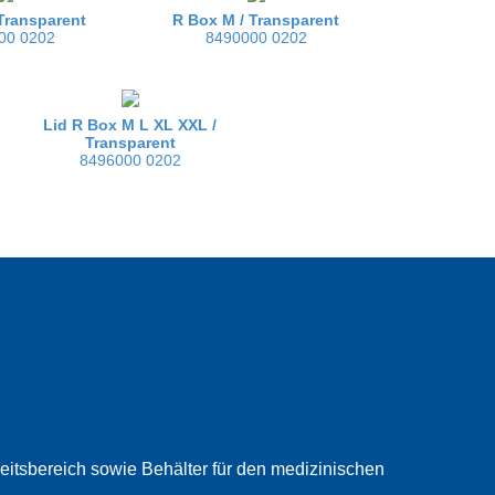
Transparent
R Box M /
Transparent
00 0202
8490000 0202
Lid R Box M L XL XXL /
Transparent
8496000 0202
beitsbereich sowie Behälter für den medizinischen