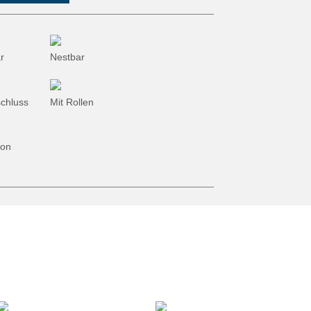
Öko-Sammlung
Gartenwerkzeug
r
Nestbar
schluss
Mit Rollen
ion