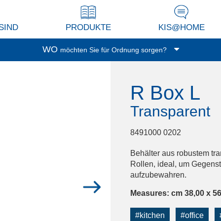
SIND
PRODUKTE
KIS@HOME
WO
möchten Sie für Ordnung sorgen?
Garage/Keller
R Box L
Waschküche
Balkon/Terrasse
Transparent
Küche
Wohnzimmer/Studio
8491000 0202
Abstellkammer
Behälter aus robustem tr
Dressing
Rollen, ideal, um Gegenst
aufzubewahren.
Spielzimmer
Bad
Measures: cm 38,00 x 56
Büro
#kitchen
#office