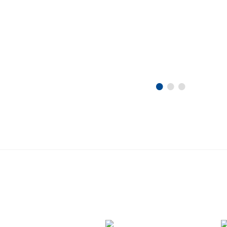
•
•
•