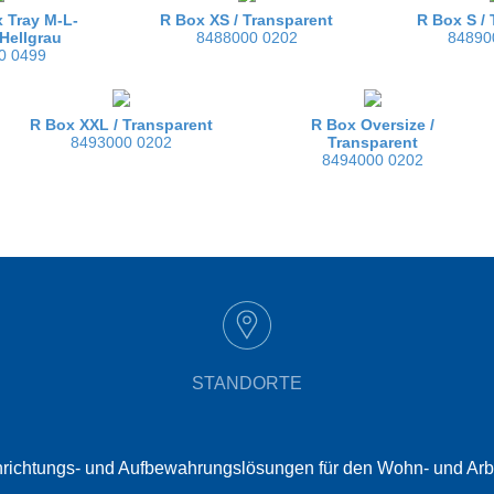
 Tray M-L-
R Box XS /
Transparent
R Box S /
Hellgrau
8488000 0202
84890
0 0499
R Box XXL /
Transparent
R Box Oversize /
8493000 0202
Transparent
8494000 0202
STANDORTE
t Einrichtungs- und Aufbewahrungslösungen für den Wohn- und Ar