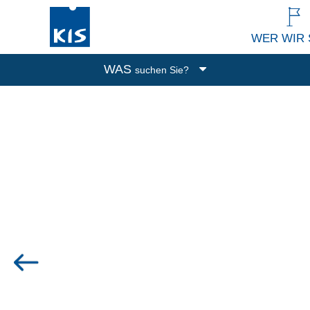
WER WIR 
WAS
suchen Sie?
Boxen
Abfalleimer
Putzen und Waschen
Küchenutensilien
Alle Produkte