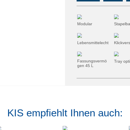
Modular
Stapelba
Lebensmittelecht
Klickver
Fassungsvermö
Tray opt
gen 45 L
KIS empfiehlt Ihnen auch: