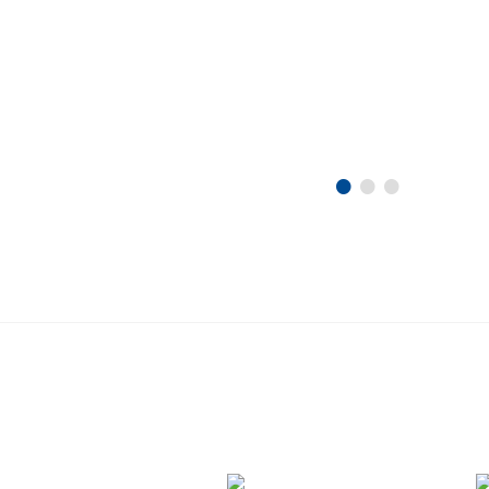
•
•
•