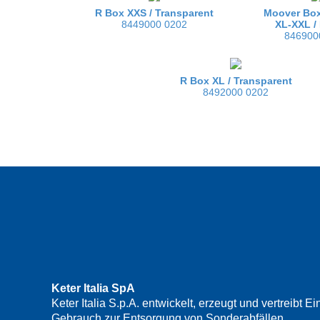
R Box XXS /
Transparent
Moover Box
8449000 0202
XL-XXL /
846900
R Box XL /
Transparent
8492000 0202
Keter Italia SpA
Keter Italia S.p.A. entwickelt, erzeugt und vertreib
Gebrauch zur Entsorgung von Sonderabfällen.