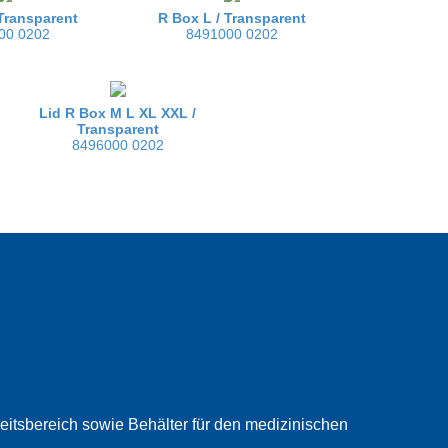
Transparent
R Box L /
Transparent
00 0202
8491000 0202
Lid R Box M L XL XXL /
Transparent
8496000 0202
beitsbereich sowie Behälter für den medizinischen