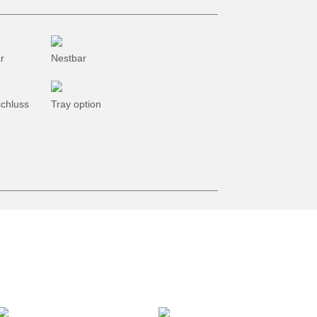
Öko-Sammlung
Gartenwerkzeug
r
Nestbar
schluss
Tray option