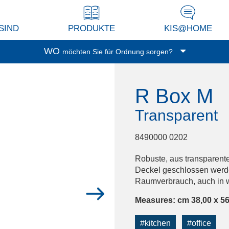
SIND
PRODUKTE
KIS@HOME
WO
möchten Sie für Ordnung sorgen?
Garage/Keller
R Box M
Waschküche
Balkon/Terrasse
Transparent
Küche
Wohnzimmer/Studio
8490000 0202
Abstellkammer
Robuste, aus transparent
Dressing
Deckel geschlossen werd
Raumverbrauch, auch in 
Spielzimmer
Bad
Measures: cm 38,00 x 56
Büro
#kitchen
#office