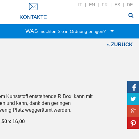
IT
|
EN
|
FR
|
ES
|
DE
KONTAKTE
WAS
möchten Sie in Ordnung bringen?
« ZURÜCK
Spielwaren
Lebensmittel
Büro-Zubehör
Kleidung
Haushalt
Wäsche
em Kunststoff entstehende R Box, kann mit
Zubehör
en und kann, dank den geringen
wenig Platz weggeräumt werden.
Bad-Zubehör
Haushaltswäsche
,50 x 16,00
DIY-Werkzeug