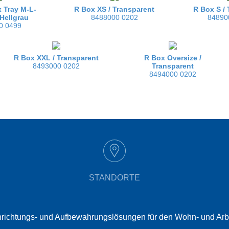
 Tray M-L-
R Box XS /
Transparent
R Box S /
Hellgrau
8488000 0202
84890
0 0499
R Box XXL /
Transparent
R Box Oversize /
8493000 0202
Transparent
8494000 0202
STANDORTE
t Einrichtungs- und Aufbewahrungslösungen für den Wohn- und Ar