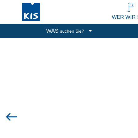
WER WIR 
WAS
suchen Sie?
Boxen
Abfalleimer
Putzen und Waschen
Küchenutensilien
Alle Produkte