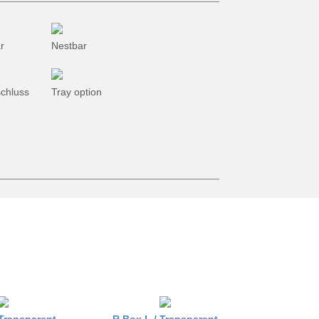
Öko-Sammlung
Gartenwerkzeug
r
Nestbar
schluss
Tray option
Transparent
R Box L /
Transparent