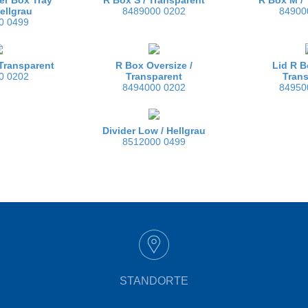
ellgrau
8489000 0202
84900
0 0499
Transparent
R Box Oversize /
Lid R B
0 0202
Transparent
Tran
8494000 0202
84950
Divider Low /
Hellgrau
8512000 0499
STANDORTE