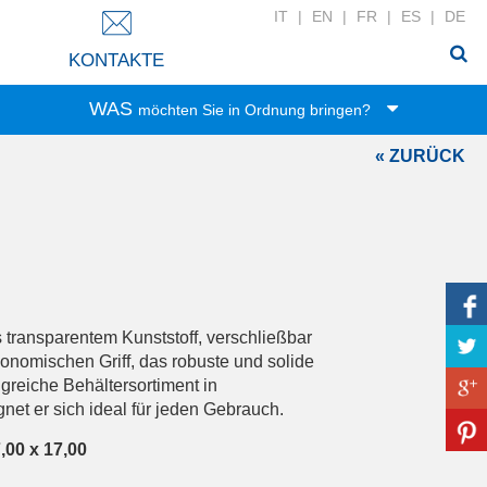
IT
|
EN
|
FR
|
ES
|
DE
KONTAKTE
WAS
möchten Sie in Ordnung bringen?
« ZURÜCK
Spielwaren
Lebensmittel
Büro-Zubehör
Kleidung
Haushalt
Wäsche
s transparentem Kunststoff, verschließbar
Zubehör
onomischen Griff, das robuste und solide
greiche Behältersortiment in
Bad-Zubehör
et er sich ideal für jeden Gebrauch.
Haushaltswäsche
,00 x 17,00
DIY-Werkzeug