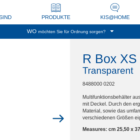
SIND
PRODUKTE
KIS@HOME
WO
möchten Sie für Ordnung sorgen?
Garage/Keller
R Box XS
Waschküche
Balkon/Terrasse
Transparent
Küche
Wohnzimmer/Studio
8488000 0202
Abstellkammer
Multifunktionsbehälter au
Dressing
mit Deckel. Durch den erg
Material, sowie das umfan
Spielzimmer
verschiedenen Größen eign
Bad
Measures: cm 25,50 x 37
Büro