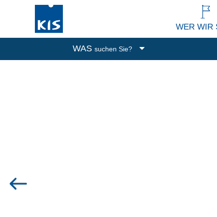
WER WIR 
WAS
suchen Sie?
Boxen
Abfalleimer
Putzen und Waschen
Küchenutensilien
Alle Produkte