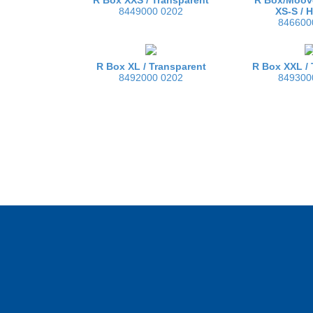
8449000 0202
XS-S /
H
846600
R Box XL /
Transparent
R Box XXL /
8492000 0202
849300