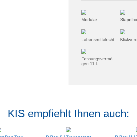
Modular
Stapelba
Lebensmittelecht
Klickver
Fassungsvermö
gen 11 L
KIS empfiehlt Ihnen auch:
r Box Tray
R Box S /
Transparent
R Box M /