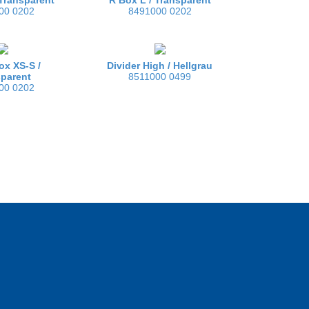
00 0202
8491000 0202
ox XS-S /
Divider High /
Hellgrau
sparent
8511000 0499
00 0202