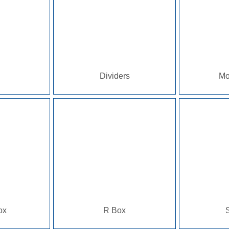
Dividers
Mo
ox
R Box