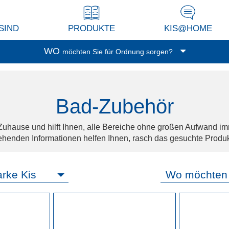
SIND
PRODUKTE
KIS@HOME
WO
möchten Sie für Ordnung sorgen?
Garage/Keller
Waschküche
Bad-Zubehör
Balkon/Terrasse
Küche
 Zuhause und hilft Ihnen, alle Bereiche ohne großen Aufwand im
Wohnzimmer/Studio
henden Informationen helfen Ihnen, rasch das gesuchte Produk
Abstellkammer
Dressing
arke Kis
Spielzimmer
Bad
Büro