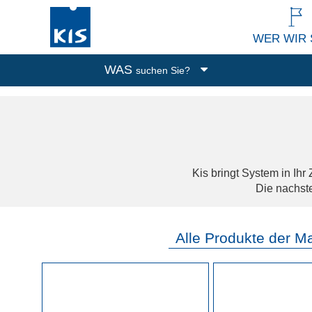
WER WIR 
WAS
suchen Sie?
Boxen
Abfalleimer
Putzen und Waschen
Küchenutensilien
Kis bringt System in Ihr
Alle Produkte
Die nachste
Alle Produkte der M