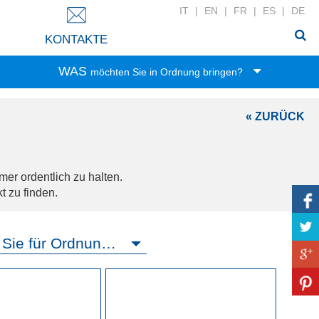
IT
|
EN
|
FR
|
ES
|
DE
KONTAKTE
WAS
möchten Sie in Ordnung bringen?
Spielwaren
« ZURÜCK
Lebensmittel
Büro-Zubehör
Kleidung
mer ordentlich zu halten.
Haushalt
t zu finden.
Wäsche
Zubehör
Wo möchten Sie für Ordnung sorgen?
Bad-Zubehör
Haushaltswäsche
DIY-Werkzeug