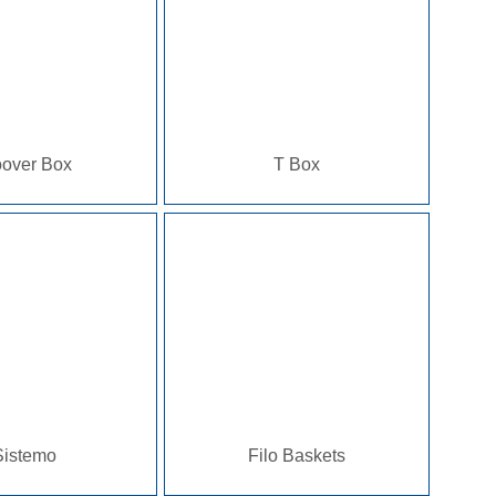
Öko-Sammlung
Gartenwerkzeug
over Box
T Box
Sistemo
Filo Baskets