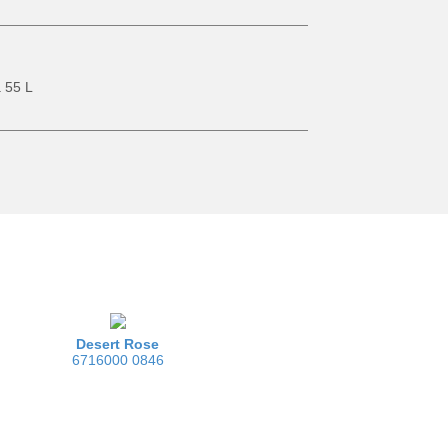
Raccolta differenziata
Attrezzi per il giardino
 55 L
Desert Rose
6716000 0846