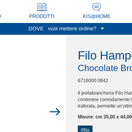
O
PRODOTTI
KIS@HOME
DOVE
vuoi mettere ordine?
Garage/Cantina
Filo Ham
Lavanderia
Veranda/Terrazzo
Chocolate B
Cucina
Soggiorno/Studio
6716000 0842
Stanza di servizio
Il portabiancheria Filo Ham
Guardaroba
contenere comodamente la 
Spazio bimbi
traforata, permette un'otti
Bagno
Misure: cm 35,00 x 44,00
Ufficio
#filo