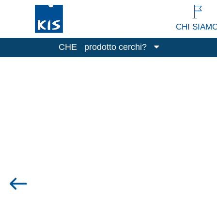
CHI SIAM
CHE
prodotto cerchi?
Contenitori
Pattumiere
Pulizia e Lavanderia
Contenitori per alimenti
Tutti i prodotti