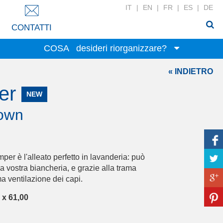
IT
|
EN
|
FR
|
ES
|
DE
CONTATTI
COSA
desideri riorganizzare?
« INDIETRO
Giocattoli
per
Alimenti
NEW
Cancelleria
rown
Abbigliamento
Prodotti per la casa
Bucato
per è l'alleato perfetto in lavanderia: può
Accessori
vostra biancheria, e grazie alla trama
Prodotti beauty
ma ventilazione dei capi.
Biancheria per la casa
 x 61,00
Attrezzi per il fai da te