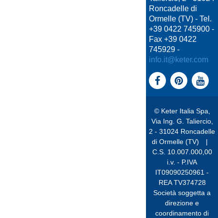
Roncadelle di
Ormelle (TV) - Tel.
+39 0422 745900 -
Fax +39 0422
745929 -
info.it@keter.com
© Keter Italia Spa,
Via Ing. G. Taliercio,
2 - 31024 Roncadelle
di Ormelle (TV)
|
C.S. 10.007.000,00
i.v. - P.IVA
IT09090250961 -
REA TV374728
Società soggetta a
direzione e
coordinamento di