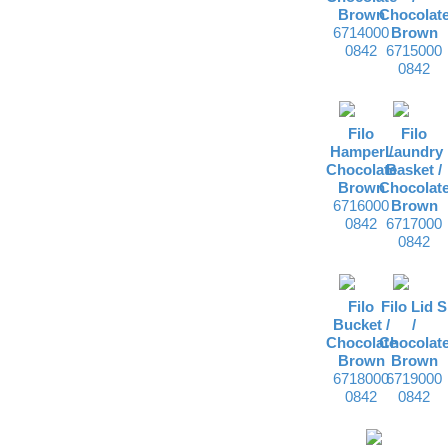
Brown
Chocolat
6714000
Brown
0842
6715000
0842
Filo
Filo
Hamper /
Laundry
Chocolate
Basket /
Brown
Chocolat
6716000
Brown
0842
6717000
0842
Filo
Filo Lid S
Bucket /
/
Chocolate
Chocolat
Brown
Brown
6718000
6719000
0842
0842