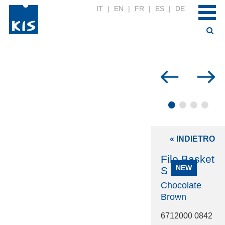
IT
|
EN
|
FR
|
ES
|
DE
•
•
•
•
« INDIETRO
Filo Basket
NEW
S
Chocolate
Brown
6712000 0842