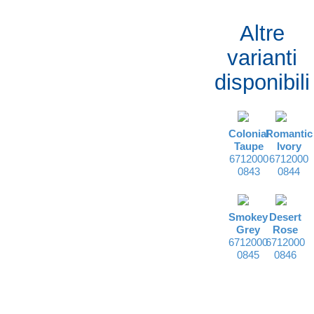
Altre
varianti
disponibili
Colonial
Romantic
Taupe
Ivory
6712000
6712000
0843
0844
Smokey
Desert
Grey
Rose
6712000
6712000
0845
0846