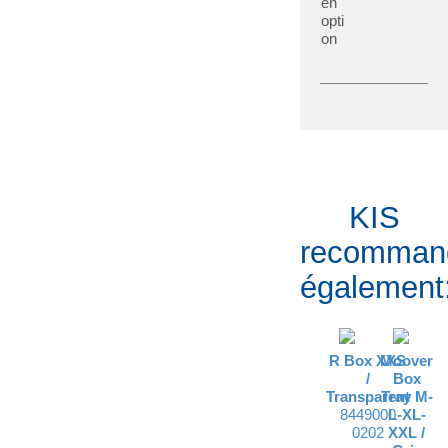
en
opti
on
KIS
recomman
également
R Box XXS
Moover
/
Box
Transparent
Tray M-
8449000
L-XL-
0202
XXL /