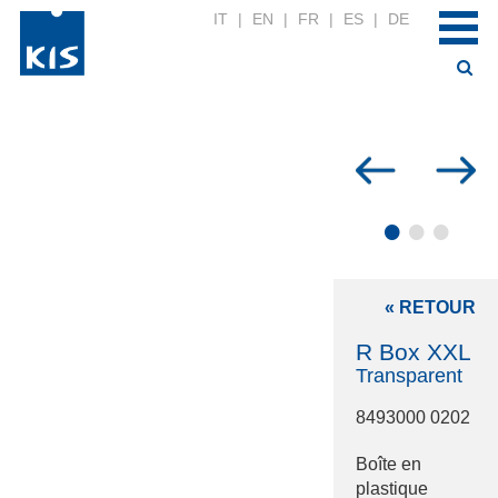
IT
|
EN
|
FR
|
ES
|
DE
•
•
•
« RETOUR
R Box XXL
Transparent
8493000 0202
Boîte en
plastique