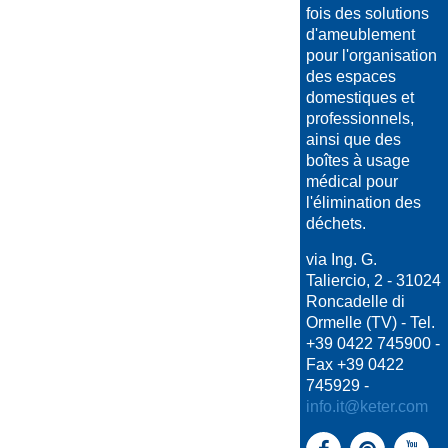
fois des solutions
d'ameublement
pour l'organisation
des espaces
domestiques et
professionnels,
ainsi que des
boîtes à usage
médical pour
l'élimination des
déchets.
via Ing. G.
Taliercio, 2 - 31024
Roncadelle di
Ormelle (TV) - Tel.
+39 0422 745900 -
Fax +39 0422
745929 -
info.it@keter.com