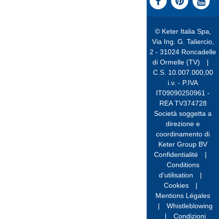
© Keter Italia Spa,
Via Ing. G. Taliercio,
2 - 31024 Roncadelle
di Ormelle (TV)
|
C.S. 10.007.000,00
i.v. - P.IVA
IT09090250961 -
REA TV374728
Società soggetta a
direzione e
coordinamento di
Keter Group BV
Confidentialité
|
Conditions
d’utilisation
|
Cookies
|
Mentions Légales
|
Whistleblowing
|
Condizioni