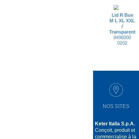
Lid R Box
M L XL XXL
/
Transparent
8496000
0202
NOS SITES
Keter Italia S.p.A.
Conçoit, produit et
commercialise à la