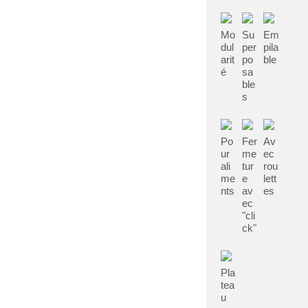
Mo
Su
Em
dul
per
pila
arit
po
ble
é
sa
ble
s
Po
Fer
Av
ur
me
ec
ali
tur
rou
me
e
lett
nts
av
es
ec
"cli
ck"
Pla
tea
u