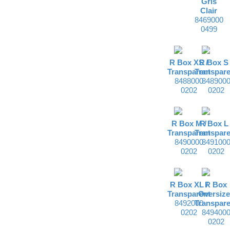
Gris
Clair
8469000
0499
R Box XS /
R Box S 
Transparent
Transpare
8488000
848900
0202
0202
R Box M /
R Box L 
Transparent
Transpare
8490000
849100
0202
0202
R Box XL /
R Box
Transparent
Oversize
8492000
Transpare
0202
849400
0202