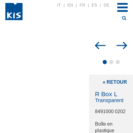
IT
|
EN
|
FR
|
ES
|
DE
•
•
•
« RETOUR
R Box L
Transparent
8491000 0202
Boîte en
plastique