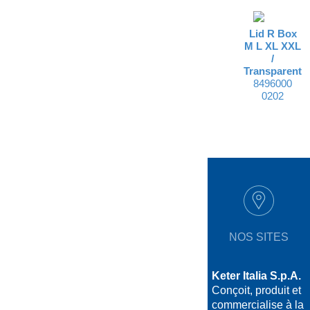
Lid R Box
M L XL XXL
/
Transparent
8496000
0202
NOS SITES
Keter Italia S.p.A.
Conçoit, produit et
commercialise à la