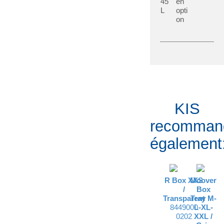
45
en
L
opti
on
KIS
recomman
également
R Box XXS
Moover
/
Box
Transparent
Tray M-
8449000
L-XL-
0202
XXL /