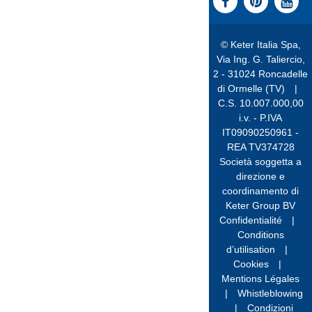
© Keter Italia Spa,
Via Ing. G. Taliercio,
2 - 31024 Roncadelle
di Ormelle (TV)
|
C.S. 10.007.000,00
i.v. - P.IVA
IT09090250961 -
REA TV374728
Società soggetta a
direzione e
coordinamento di
Keter Group BV
Confidentialité
|
Conditions
d’utilisation
|
Cookies
|
Mentions Légales
|
Whistleblowing
|
Condizioni