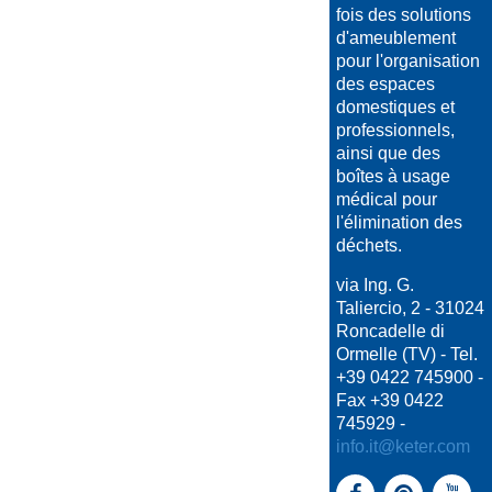
fois des solutions
d'ameublement
pour l'organisation
des espaces
domestiques et
professionnels,
ainsi que des
boîtes à usage
médical pour
l'élimination des
déchets.
via Ing. G.
Taliercio, 2 - 31024
Roncadelle di
Ormelle (TV) - Tel.
+39 0422 745900 -
Fax +39 0422
745929 -
info.it@keter.com