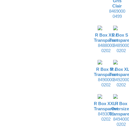
Gris
Clair
8469000
0499
R Box XS /
R Box S 
Transparent
Transpare
8488000
848900
0202
0202
R Box M /
R Box XL
Transparent
Transpare
8490000
849200
0202
0202
R Box XXL /
R Box
Transparent
Oversize
8493000
Transpare
0202
849400
0202