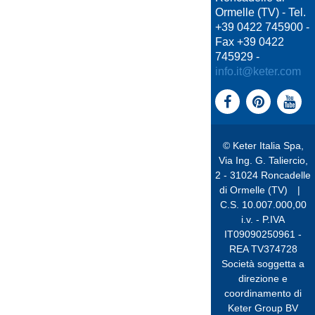
Ormelle (TV) - Tel.
+39 0422 745900 -
Fax +39 0422
745929 -
info.it@keter.com
© Keter Italia Spa,
Via Ing. G. Taliercio,
2 - 31024 Roncadelle
di Ormelle (TV)
|
C.S. 10.007.000,00
i.v. - P.IVA
IT09090250961 -
REA TV374728
Società soggetta a
direzione e
coordinamento di
Keter Group BV