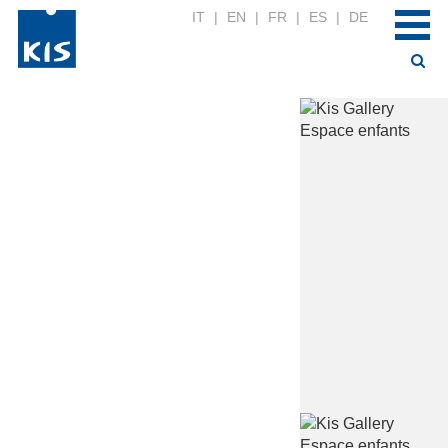
IT
|
EN
|
FR
|
ES
|
DE