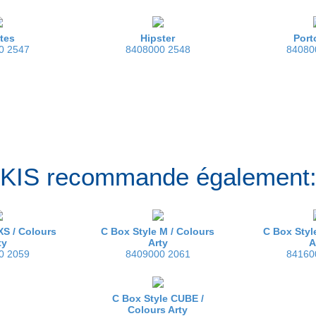
tes
Hipster
Port
0 2547
8408000 2548
84080
KIS recommande également
XS /
Colours
C Box Style M /
Colours
C Box Styl
ty
Arty
A
0 2059
8409000 2061
84160
C Box Style CUBE /
Colours Arty