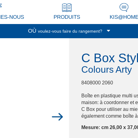
MES-NOUS
PRODUITS
KIS@HOM
OÙ
voulez-vous faire du rangement?
Garage/Cave
C Box Sty
Buanderie
Véranda/terrasse
Colours Arty
Cuisine
Séjour/Bureau
8408000 2060
Pièce de service
Boîte en plastique multi u
Garderobe
maison: à coordonner et e
C Box pour utiliser au mie
Espace enfants
également comme boîte à
Salle de bain
Mesure: cm 26,00 x 37,0
Bureau