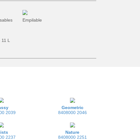
Recyclage
Jardinage
sables
Empilable
 11 L
assy
Geometric
00 2039
8408000 2046
tists
Nature
00 2237
8408000 2251