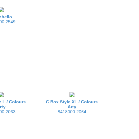
obello
00 2549
:
e L /
Colours
C Box Style XL /
Colours
rty
Arty
00 2063
8418000 2064