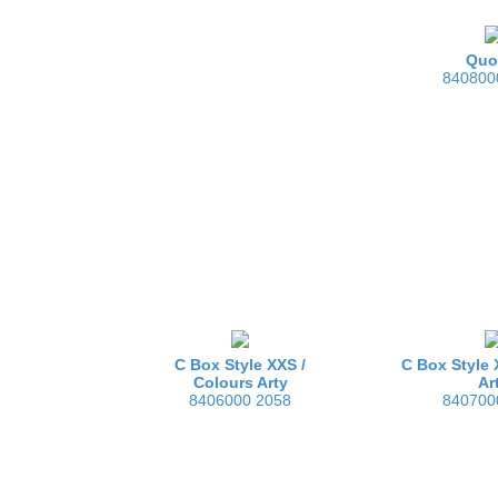
Quo
840800
C Box Style XXS /
C Box Style 
Colours Arty
Ar
8406000 2058
840700