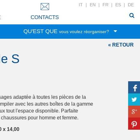
IT
|
EN
|
FR
|
ES
|
DE
E
CONTACTS
QU'EST QUE
vous voulez réorganiser?
« RETOUR
Jouets
le S
Nourriture
Papeterie
Vêtements
Rangement
Linge
sages adaptée à toutes les pièces de la
Accessoires
mpiler avec les autres boîtes de la gamme
ux tout l'espace disponible. Parfaite
Soins de beauté
 chaussures pour homme et femme.
Linge de la maison
0 x 14,00
Bricolage