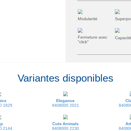
Modularité
Superpo
Fermeture avec
Capacité
"click"
Variantes disponibles
ics
Elegance
Cl
0 1829
8408000 2021
84080
pp
Cute Animals
Ar
0 2144
8408000 2230
84080