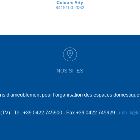
Colours Arty
8419100 2062
NOS SITES
tions d'ameublement pour l'organisation des espaces domestiques
le (TV) - Tel. +39 0422 745900 - Fax +39 0422 745929 -
info.it@k