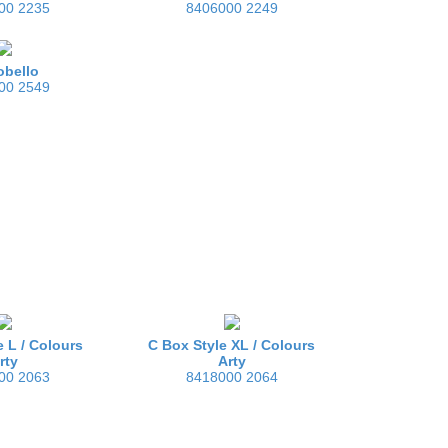
00 2235
8406000 2249
obello
00 2549
:
e L /
Colours
C Box Style XL /
Colours
rty
Arty
00 2063
8418000 2064