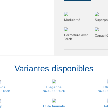
Modularité
Superpo
Fermeture avec
Capacité
"click"
Variantes disponibles
ics
Elegance
Cl
0 1838
8406000 2020
84060
pp
Cute Animals
Ar