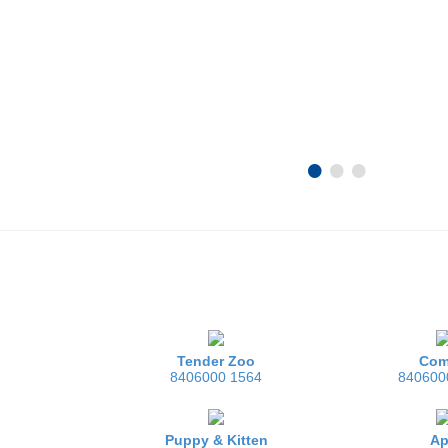
•
•
•
Tender Zoo
Com
8406000 1564
840600
Puppy & Kitten
A