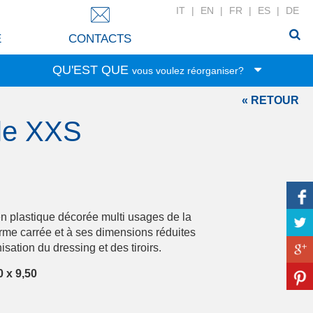
IT
|
EN
|
FR
|
ES
|
DE
E
CONTACTS
QU'EST QUE
vous voulez réorganiser?
« RETOUR
Jouets
le XXS
Nourriture
Papeterie
Vêtements
Rangement
Linge
en plastique décorée multi usages de la
Accessoires
orme carrée et à ses dimensions réduites
nisation du dressing et des tiroirs.
Soins de beauté
Linge de la maison
 x 9,50
Bricolage