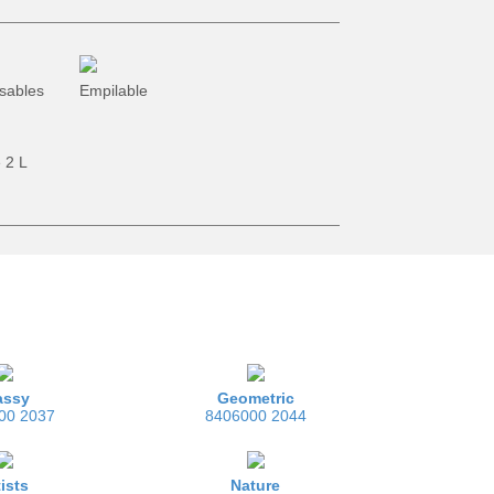
Recyclage
Jardinage
sables
Empilable
 2 L
assy
Geometric
00 2037
8406000 2044
tists
Nature