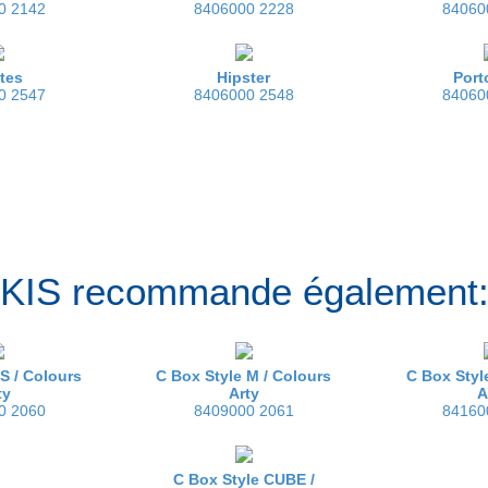
0 2142
8406000 2228
84060
tes
Hipster
Port
0 2547
8406000 2548
84060
KIS recommande également
 S /
Colours
C Box Style M /
Colours
C Box Styl
ty
Arty
A
0 2060
8409000 2061
84160
C Box Style CUBE /