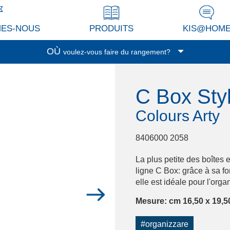
MES-NOUS
PRODUITS
KIS@HOM
OÙ
voulez-vous faire du rangement?
Garage/Cave
C Box Sty
Buanderie
Véranda/terrasse
Colours Arty
Cuisine
Séjour/Bureau
8406000 2058
Pièce de service
La plus petite des boîtes 
Garderobe
ligne C Box: grâce à sa f
elle est idéale pour l'orga
Espace enfants
Salle de bain
Mesure: cm 16,50 x 19,50
Bureau
#organizzare