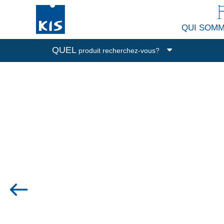
QUI SOM
QUEL
produit recherchez-vous?
Boîtes de rangement
Poubelles
Nettoyage et buanderie
Accessoires de cuisine
Tous les produits