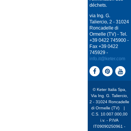
déchets.
via Ing. G.
Taliercio, 2 - 31024
Roncadelle di
Ormelle (TV) - Tel.
+39 0422 745900 -
Fax +39 0422
745929 -
info.it@keter.com
© Keter Italia Spa,
Via Ing. G. Taliercio,
2 - 31024 Roncadelle
di Ormelle (TV)
|
C.S. 10.007.000,00
i.v. - P.IVA
IT09090250961 -