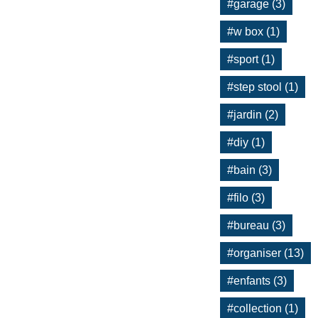
#garage (3)
#w box (1)
#sport (1)
#step stool (1)
#jardin (2)
#diy (1)
#bain (3)
#filo (3)
#bureau (3)
#organiser (13)
#enfants (3)
#collection (1)