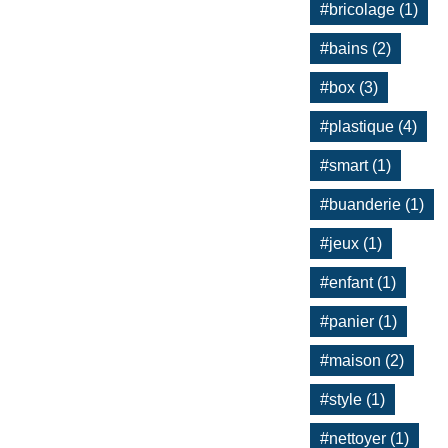
#bricolage (1)
#bains (2)
#box (3)
#plastique (4)
#smart (1)
#buanderie (1)
#jeux (1)
#enfant (1)
#panier (1)
#maison (2)
#style (1)
#nettoyer (1)