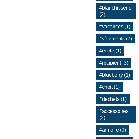
#blanchisserie
(2)
#vacances (1)
#vêtements (2)
#école (1)
#récipient (3)
#blueberry (1)
#choit (1)
#dechets (1)
#accessoires
(2)
#armoire (3)