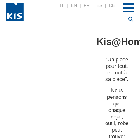
IT
|
EN
|
FR
|
ES
|
DE
Kis@Ho
“Un place
pour tout,
et tout à
sa place”.
Nous
pensons
que
chaque
objet,
outil, robe
peut
trouver