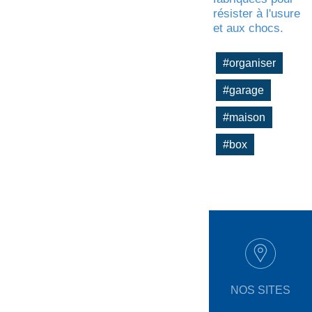
résister à l'usure
et aux chocs.
#organiser
#garage
#maison
#box
NOS SITES