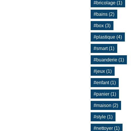
#bricolage (1)
#bains (2)
#box (3)
#plastique (4)
#smart (1)
#buanderie (1)
#jeux (1)
#enfant (1)
#panier (1)
#maison (2)
#style (1)
#nettoyer (1)