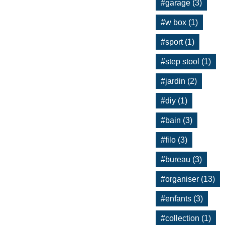
#garage (3)
#w box (1)
#sport (1)
#step stool (1)
#jardin (2)
#diy (1)
#bain (3)
#filo (3)
#bureau (3)
#organiser (13)
#enfants (3)
#collection (1)