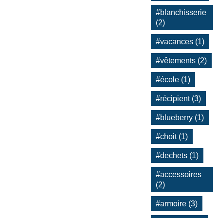
#blanchisserie
(2)
#vacances (1)
#vêtements (2)
#école (1)
#récipient (3)
#blueberry (1)
#choit (1)
#dechets (1)
#accessoires
(2)
#armoire (3)