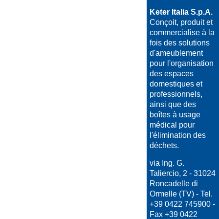
Keter Italia S.p.A.
Conçoit, produit et
commercialise à la
fois des solutions
d'ameublement
pour l'organisation
des espaces
domestiques et
professionnels,
ainsi que des
boîtes à usage
médical pour
l'élimination des
déchets.
via Ing. G.
Taliercio, 2 - 31024
Roncadelle di
Ormelle (TV) - Tel.
+39 0422 745900 -
Fax +39 0422