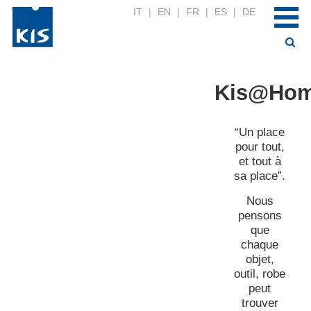
IT
|
EN
|
FR
|
ES
|
DE
Kis@Ho
“Un place
pour tout,
et tout à
sa place”.
Nous
pensons
que
chaque
objet,
outil, robe
peut
trouver