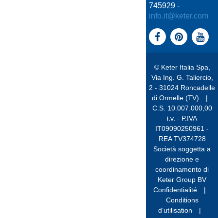
745929 -
info.it@keter.com
© Keter Italia Spa,
Via Ing. G. Taliercio,
2 - 31024 Roncadelle
di Ormelle (TV)
|
C.S. 10.007.000,00
i.v. - P.IVA
IT09090250961 -
REA TV374728
Società soggetta a
direzione e
coordinamento di
Keter Group BV
Confidentialité
|
Conditions
d’utilisation
|