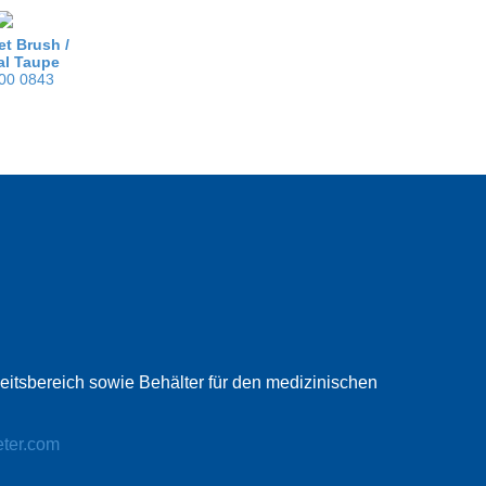
let Brush /
al Taupe
00 0843
beitsbereich sowie Behälter für den medizinischen
eter.com