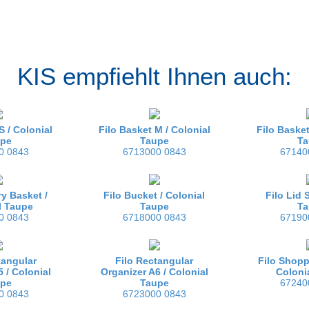
KIS empfiehlt Ihnen auch:
S /
Colonial
Filo Basket M /
Colonial
Filo Basket
upe
Taupe
Ta
0 0843
6713000 0843
67140
y Basket /
Filo Bucket /
Colonial
Filo Lid 
l Taupe
Taupe
Ta
0 0843
6718000 0843
67190
tangular
Filo Rectangular
Filo Shopp
5 /
Colonial
Organizer A6 /
Colonial
Coloni
upe
Taupe
67240
0 0843
6723000 0843