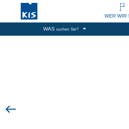
WER WIR 
WAS
suchen Sie?
Boxen
Abfalleimer
Putzen und Waschen
Küchenutensilien
Alle Produkte