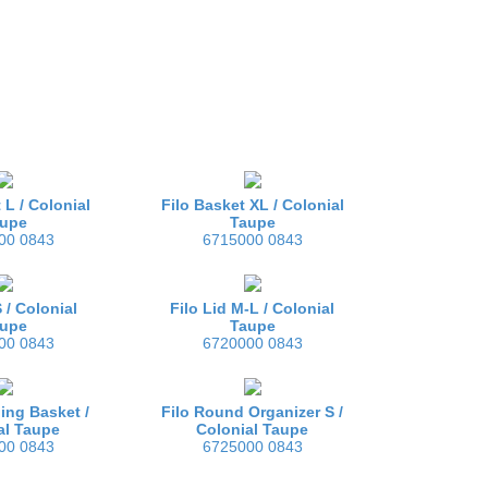
 L /
Colonial
Filo Basket XL /
Colonial
upe
Taupe
00 0843
6715000 0843
S /
Colonial
Filo Lid M-L /
Colonial
upe
Taupe
00 0843
6720000 0843
ing Basket /
Filo Round Organizer S /
al Taupe
Colonial Taupe
00 0843
6725000 0843