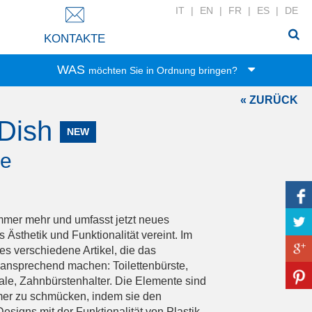
IT
|
EN
|
FR
|
ES
|
DE
KONTAKTE
WAS
möchten Sie in Ordnung bringen?
« ZURÜCK
Spielwaren
 Dish
Lebensmittel
NEW
Büro-Zubehör
pe
Kleidung
Haushalt
Wäsche
immer mehr und umfasst jetzt neues
Zubehör
sthetik und Funktionalität vereint. Im
Bad-Zubehör
es verschiedene Artikel, die das
 ansprechend machen: Toilettenbürste,
Haushaltswäsche
ale, Zahnbürstenhalter. Die Elemente sind
DIY-Werkzeug
mer zu schmücken, indem sie den
esigns mit der Funktionalität von Plastik