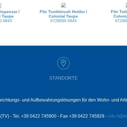
ispenser /
Filo Toothbrush Holder /
Filo Toi
l Taupe
Colonial Taupe
Coloni
0 0843
6728000 0843
67290
STANDORTE
t Einrichtungs- und Aufbewahrungslösungen für den Wohn- und Ar
le (TV) - Tel. +39 0422 745900 - Fax +39 0422 745929 -
info.it@k