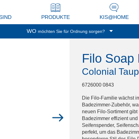
SIND
PRODUKTE
KIS@HOME
WO
möchten Sie für Ordnung sorgen?
Garage/Keller
Filo Soap
Waschküche
Balkon/Terrasse
Colonial Tau
Küche
Wohnzimmer/Studio
6726000 0843
Abstellkammer
Die Filo-Familie wächst 
Dressing
Badezimmer-Zubehör, was Ä
Spielzimmer
neuen Filo-Sortiment gibt 
Badezimmer effizient und
Bad
Seifenspender, Seifensch
Büro
perfekt, um das Badezim
besonderen Stil des Filo-D