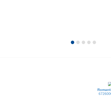
•
•
•
•
•
Romanti
672600