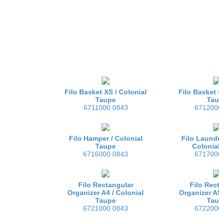
Filo Basket XS /
Colonial
Filo Basket 
Taupe
Ta
6711000 0843
671200
Filo Hamper /
Colonial
Filo Laundr
Taupe
Colonia
6716000 0843
671700
Filo Rectangular
Filo Rec
Organizer A4 /
Colonial
Organizer A
Taupe
Ta
6721000 0843
672200