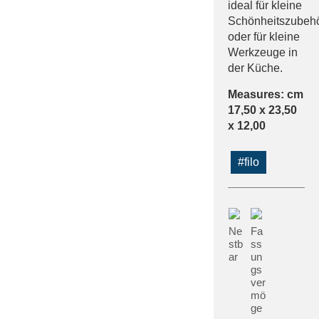
ideal für kleine
Schönheitszubeh
oder für kleine
Werkzeuge in
der Küche.
Measures: cm
17,50 x 23,50
x 12,00
#filo
Ne
Fa
stb
ss
ar
un
gs
ver
mö
ge