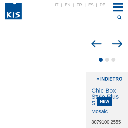
IT
|
EN
|
FR
|
ES
|
DE
•
•
•
« INDIETRO
Chic Box
Style Plus
NEW
S
Mosaic
8079100 2555