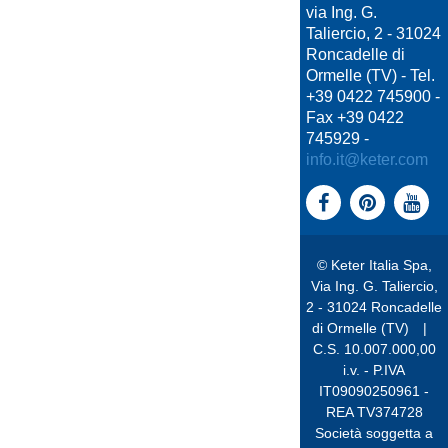
via Ing. G.
Taliercio, 2 - 31024
Roncadelle di
Ormelle (TV) - Tel.
+39 0422 745900 -
Fax +39 0422
745929 -
info.it@keter.com
© Keter Italia Spa,
Via Ing. G. Taliercio,
2 - 31024 Roncadelle
di Ormelle (TV)
|
C.S. 10.007.000,00
i.v. - P.IVA
IT09090250961 -
REA TV374728
Società soggetta a