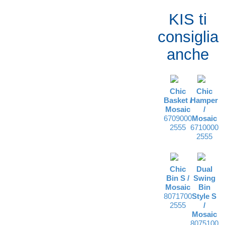
KIS ti
consiglia
anche
Chic
Chic
Basket /
Hamper
Mosaic
/
6709000
Mosaic
2555
6710000
2555
Chic
Dual
Bin S /
Swing
Mosaic
Bin
8071700
Style S
2555
/
Mosaic
8075100