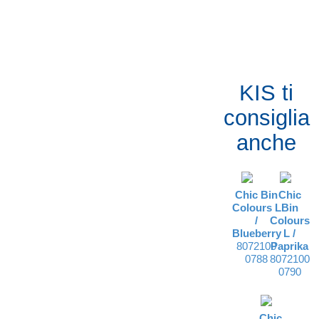
KIS ti
consiglia
anche
Chic Bin
Chic
Colours L
Bin
/
Colours
Blueberry
L /
8072100
Paprika
0788
8072100
0790
Chic