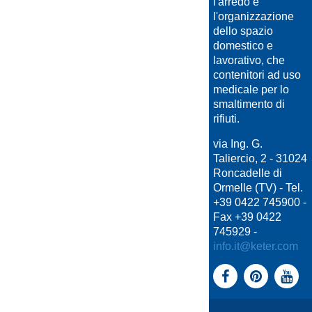
l'arredo e
l'organizzazione
dello spazio
domestico e
lavorativo, che
contenitori ad uso
medicale per lo
smaltimento di
rifiuti.
via Ing. G.
Taliercio, 2 - 31024
Roncadelle di
Ormelle (TV) - Tel.
+39 0422 745900 -
Fax +39 0422
745929 -
info.it@keter.com