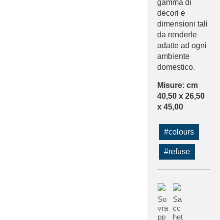
gamma di
decori e
dimensioni tali
da renderle
adatte ad ogni
ambiente
domestico.
Misure: cm
40,50 x 26,50
x 45,00
#colours
#refuse
So
Sa
vra
cc
pp
het