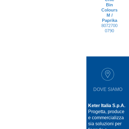
Bin
Colours
M /
Paprika
8072700
0790
DOVE SIAMO
Keter Italia S.p.A.
Progetta, produce
e commercializza
sia soluzioni per