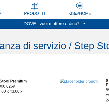
O
PRODOTTI
KIS@HOME
DOVE
vuoi mettere ordine?
Garage/Cantina
anza di servizio / Step St
Lavanderia
Veranda/Terrazzo
Cucina
Soggiorno/Studio
Stanza di servizio
Guardaroba
S
 Stool Premium
P
000 0269
Spazio bimbi
8
,00 x 43,00 x
Bagno
c
2
Ufficio