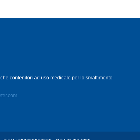
Raccolta differenziata
Attrezzi per il giardino
, che contenitori ad uso medicale per lo smaltimento
eter.com