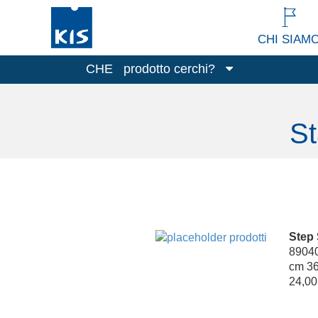
CHI SIAM
CHE
prodotto cerchi?
Contenitori
St
Pattumiere
Pulizia e Lavanderia
Contenitori per alimenti
Tutti i prodotti
Step
8904
cm 36
24,00