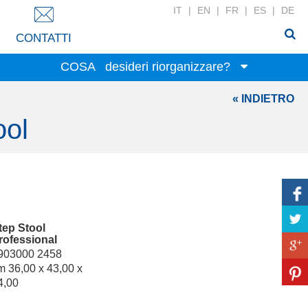
IT
|
EN
|
FR
|
ES
|
DE
CONTATTI
COSA
desideri riorganizzare?
« INDIETRO
Giocattoli
ool
Alimenti
Cancelleria
Abbigliamento
Prodotti per la casa
Bucato
Accessori
tep Stool
rofessional
Prodotti beauty
903000 2458
Biancheria per la casa
m 36,00 x 43,00 x
4,00
Attrezzi per il fai da te