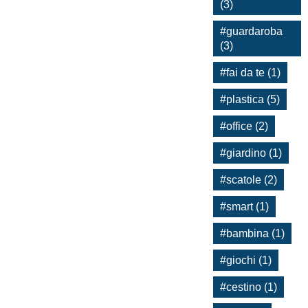
(3)
#guardaroba
(3)
#fai da te (1)
#plastica (5)
#office (2)
#giardino (1)
#scatole (2)
#smart (1)
#bambina (1)
#giochi (1)
#cestino (1)