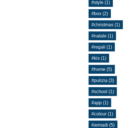
#style (1)
#box (2)
#christmas (1)
#natale (1)
#regali (1)
#kis (1)
#home (5)
#pulizia (3)
#school (1)
#app (1)
#colour (1)
#armadi (5)