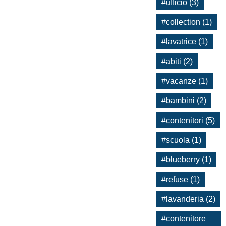
#ufficio (3)
#collection (1)
#lavatrice (1)
#abiti (2)
#vacanze (1)
#bambini (2)
#contenitori (5)
#scuola (1)
#blueberry (1)
#refuse (1)
#lavanderia (2)
#contenitore