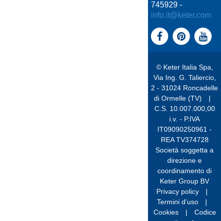
745929 -
info.it@keter.com
© Keter Italia Spa,
Via Ing. G. Taliercio,
2 - 31024 Roncadelle
di Ormelle (TV)
|
C.S. 10.007.000,00
i.v. - P.IVA
IT09090250961 -
REA TV374728
Società soggetta a
direzione e
coordinamento di
Keter Group BV
Privacy policy
|
Termini d’uso
|
Cookies
|
Codice