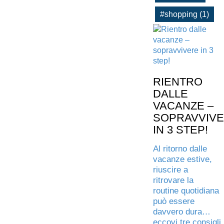
#shopping (1)
RIENTRO
DALLE
VACANZE –
SOPRAVVIV
IN 3 STEP!
Al ritorno dalle
vacanze estive,
riuscire a
ritrovare la
routine quotidiana
può essere
davvero dura…
eccovi tre consigli