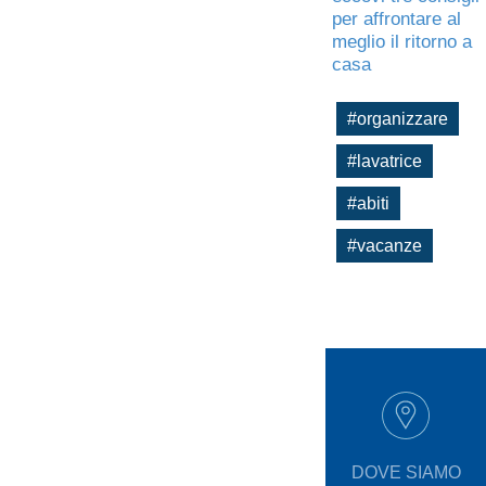
per affrontare al
meglio il ritorno a
casa
#organizzare
#lavatrice
#abiti
#vacanze
DOVE SIAMO