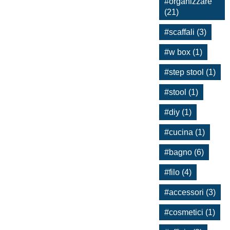
#organizzare
(21)
#scaffali (3)
#w box (1)
#step stool (1)
#stool (1)
#diy (1)
#cucina (1)
#bagno (6)
#filo (4)
#accessori (3)
#cosmetici (1)