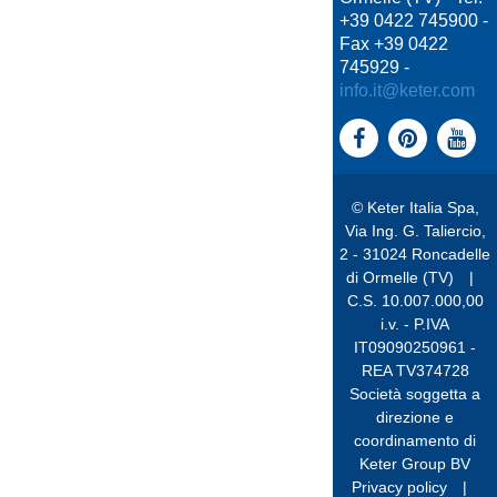
+39 0422 745900 -
Fax +39 0422
745929 -
info.it@keter.com
© Keter Italia Spa,
Via Ing. G. Taliercio,
2 - 31024 Roncadelle
di Ormelle (TV)
|
C.S. 10.007.000,00
i.v. - P.IVA
IT09090250961 -
REA TV374728
Società soggetta a
direzione e
coordinamento di
Keter Group BV
Privacy policy
|