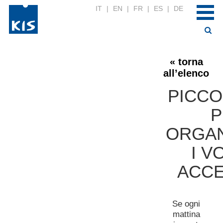
IT
|
EN
|
FR
|
ES
|
DE
« torna
all’elenco
PICCO
P
ORGAN
I V
ACCE
Se ogni
mattina