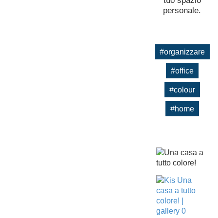
tuo spazio
personale.
#organizzare
#office
#colour
#home