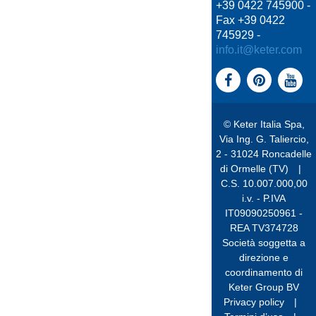
+39 0422 745900 -
Fax +39 0422
745929 -
info.it@keter.com
© Keter Italia Spa,
Via Ing. G. Taliercio,
2 - 31024 Roncadelle
di Ormelle (TV)
|
C.S. 10.007.000,00
i.v. - P.IVA
IT09090250961 -
REA TV374728
Società soggetta a
direzione e
coordinamento di
Keter Group BV
Privacy policy
|