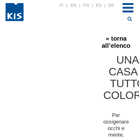
IT
|
EN
|
FR
|
ES
|
DE
« torna
all’elenco
UNA
CASA
TUTT
COLOR
Per
ossigenare
occhi e
mente,