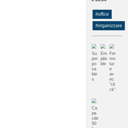
#office
#organizzare
Su
Em
Fer
per
pila
me
po
ble
tur
sa
e
ble
av
s
ec
"cli
ck"
Ca
pa
cité
50