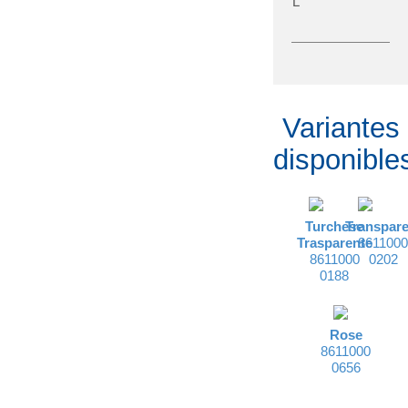
L
Variantes
disponible
Turchese
Transpare
Trasparente
861100
8611000
0202
0188
Rose
8611000
0656