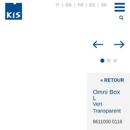
IT
|
EN
|
FR
|
ES
|
DE
•
•
•
« RETOUR
Omni Box
L
Vert
Transparent
8611000 0118