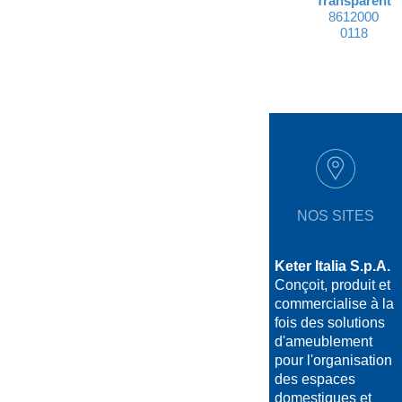
Transparent
8612000
0118
NOS SITES
Keter Italia S.p.A.
Conçoit, produit et
commercialise à la
fois des solutions
d'ameublement
pour l'organisation
des espaces
domestiques et