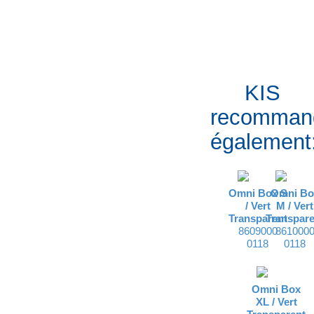
KIS
recomman
également
Omni Box S
Omni Bo
/
Vert
M /
Vert
Transparent
Transpare
8609000
861000
0118
0118
Omni Box
XL /
Vert