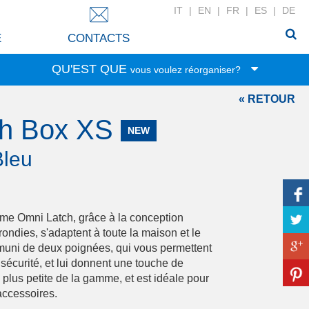
IT
|
EN
|
FR
|
ES
|
DE
E
CONTACTS
QU'EST QUE
vous voulez réorganiser?
« RETOUR
Jouets
ch Box XS
Nourriture
NEW
Papeterie
Bleu
Vêtements
Rangement
Linge
me Omni Latch, grâce à la conception
Accessoires
rondies, s'adaptent à toute la maison et le
Soins de beauté
muni de deux poignées, qui vous permettent
sécurité, et lui donnent une touche de
Linge de la maison
a plus petite de la gamme, et est idéale pour
Bricolage
 accessoires.