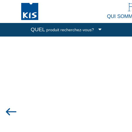
QUI SOM
QUEL
produit recherchez-vous?
Boîtes de rangement
Poubelles
Nettoyage et buanderie
Accessoires de cuisine
Tous les produits