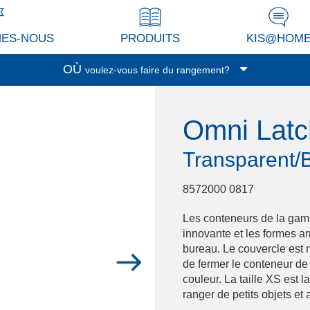
MES-NOUS
PRODUITS
KIS@HOM
OÙ
voulez-vous faire du rangement?
Garage/Cave
Omni Lat
Buanderie
Véranda/terrasse
Transparent/
Cuisine
Séjour/Bureau
8572000 0817
Pièce de service
Les conteneurs de la gam
Garderobe
innovante et les formes ar
Espace enfants
bureau. Le couvercle est 
de fermer le conteneur de 
Salle de bain
couleur. La taille XS est l
Bureau
ranger de petits objets et