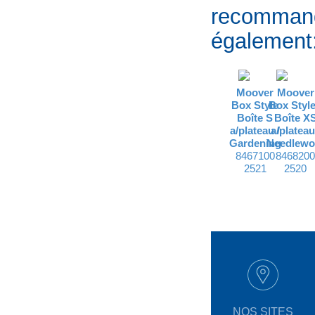
recomman
également
Moover
Moover
Box Style
Box Style
Boîte S
Boîte X
a/plateau /
a/plateau
Gardening
Needlewo
8467100
846820
2521
2520
NOS SITES