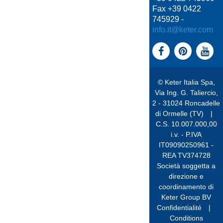
Fax +39 0422
745929 -
info.it@keter.com
© Keter Italia Spa,
Via Ing. G. Taliercio,
2 - 31024 Roncadelle
di Ormelle (TV)
|
C.S. 10.007.000,00
i.v. - P.IVA
IT09090250961 -
REA TV374728
Società soggetta a
direzione e
coordinamento di
Keter Group BV
Confidentialité
|
Conditions