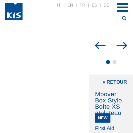
IT
|
EN
|
FR
|
ES
|
DE
•
•
« RETOUR
Moover
Box Style -
Boîte XS
a/plateau
NEW
First Aid