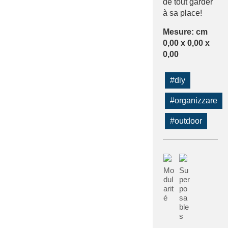
de tout garder
à sa place!
Mesure: cm
0,00 x 0,00 x
0,00
#diy
#organizzare
#outdoor
Mo
Su
dul
per
arit
po
é
sa
ble
s