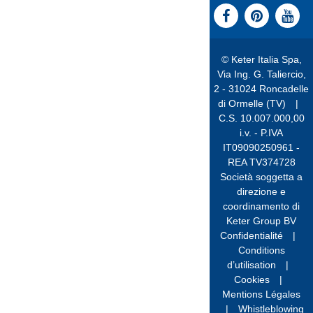
© Keter Italia Spa,
Via Ing. G. Taliercio,
2 - 31024 Roncadelle
di Ormelle (TV)
|
C.S. 10.007.000,00
i.v. - P.IVA
IT09090250961 -
REA TV374728
Società soggetta a
direzione e
coordinamento di
Keter Group BV
Confidentialité
|
Conditions
d’utilisation
|
Cookies
|
Mentions Légales
|
Whistleblowing