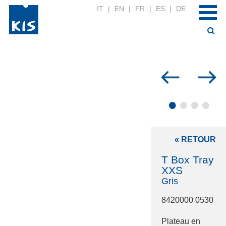
IT
|
EN
|
FR
|
ES
|
DE
•
•
•
•
« RETOUR
T Box Tray
XXS
Gris
8420000 0530
Plateau en