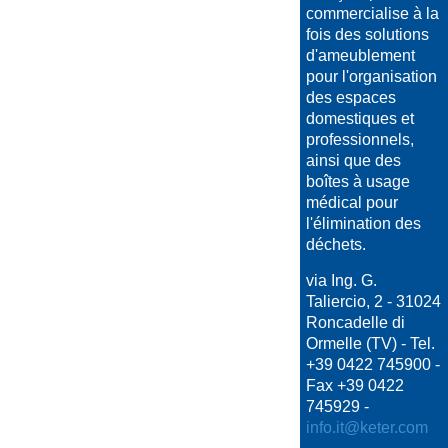
commercialise à la
fois des solutions
d'ameublement
pour l'organisation
des espaces
domestiques et
professionnels,
ainsi que des
boîtes à usage
médical pour
l'élimination des
déchets.
via Ing. G.
Taliercio, 2 - 31024
Roncadelle di
Ormelle (TV) - Tel.
+39 0422 745900 -
Fax +39 0422
745929 -
info.it@keter.com