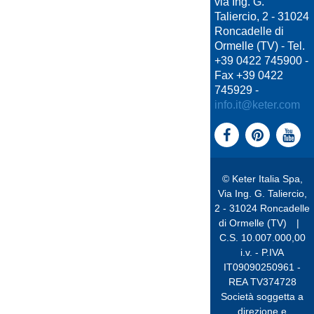
via Ing. G.
Taliercio, 2 - 31024
Roncadelle di
Ormelle (TV) - Tel.
+39 0422 745900 -
Fax +39 0422
745929 -
info.it@keter.com
© Keter Italia Spa,
Via Ing. G. Taliercio,
2 - 31024 Roncadelle
di Ormelle (TV)
|
C.S. 10.007.000,00
i.v. - P.IVA
IT09090250961 -
REA TV374728
Società soggetta a
direzione e