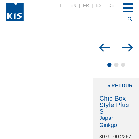
IT
|
EN
|
FR
|
ES
|
DE
•
•
•
« RETOUR
Chic Box
Style Plus
S
Japan
Ginkgo
8079100 2267