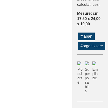
calculatrices.
Mesure: cm
17,50 x 24,00
x 10,00
#japan
#organizzare
Mo
Su
Em
dul
per
pila
arit
po
ble
é
sa
ble
s