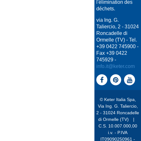
l'élimination des
déchets.
via Ing. G.
Taliercio, 2 - 31024
Roncadelle di
Ormelle (TV) - Tel.
+39 0422 745900 -
Fax +39 0422
745929 -
info.it@keter.com
© Keter Italia Spa,
Via Ing. G. Taliercio,
2 - 31024 Roncadelle
di Ormelle (TV)
|
C.S. 10.007.000,00
i.v. - P.IVA
IT09090250961 -