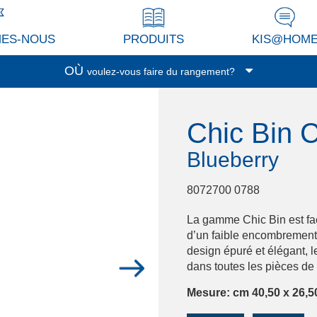
MES-NOUS
PRODUITS
KIS@HOM
OÙ
voulez-vous faire du rangement?
Garage/Cave
Chic Bin 
Buanderie
Véranda/terrasse
Blueberry
Cuisine
Séjour/Bureau
8072700 0788
Pièce de service
La gamme Chic Bin est facil
Garderobe
d’un faible encombrement 
design épuré et élégant, l
Espace enfants
dans toutes les pièces de
Salle de bain
Mesure: cm 40,50 x 26,5
Bureau