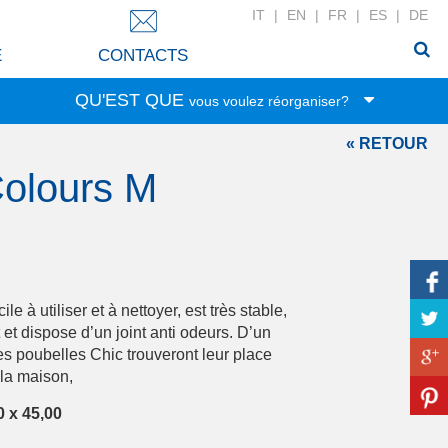
IT
|
EN
|
FR
|
ES
|
DE
E
CONTACTS
QU'EST QUE
vous voulez réorganiser?
« RETOUR
Jouets
Colours M
Nourriture
Papeterie
Vêtements
Rangement
Linge
e à utiliser et à nettoyer, est très stable,
Accessoires
et dispose d’un joint anti odeurs. D’un
es poubelles Chic trouveront leur place
Soins de beauté
 la maison,
Linge de la maison
0 x 45,00
Bricolage