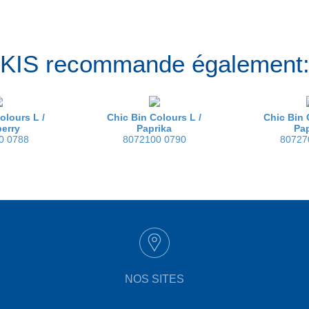
KIS recommande également
olours L /
Chic Bin Colours L /
Chic Bin 
erry
Paprika
Pa
0 0788
8072100 0790
80727
NOS SITES