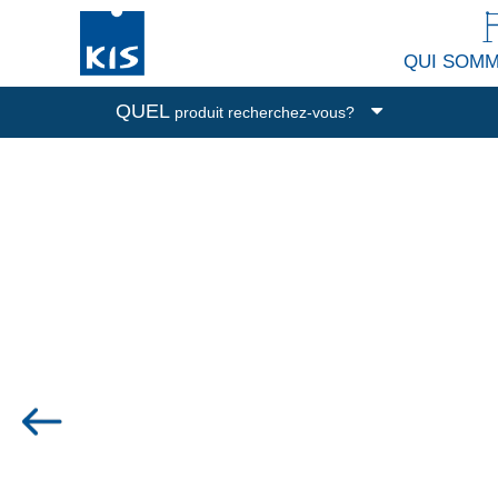
QUI SOM
QUEL
produit recherchez-vous?
Boîtes de rangement
Poubelles
Nettoyage et buanderie
Accessoires de cuisine
Tous les produits