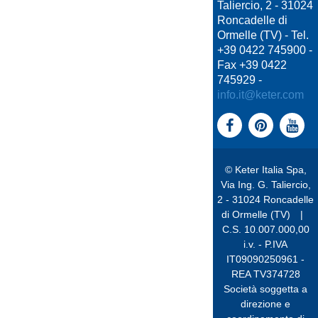
Taliercio, 2 - 31024
Roncadelle di
Ormelle (TV) - Tel.
+39 0422 745900 -
Fax +39 0422
745929 -
info.it@keter.com
© Keter Italia Spa,
Via Ing. G. Taliercio,
2 - 31024 Roncadelle
di Ormelle (TV)
|
C.S. 10.007.000,00
i.v. - P.IVA
IT09090250961 -
REA TV374728
Società soggetta a
direzione e