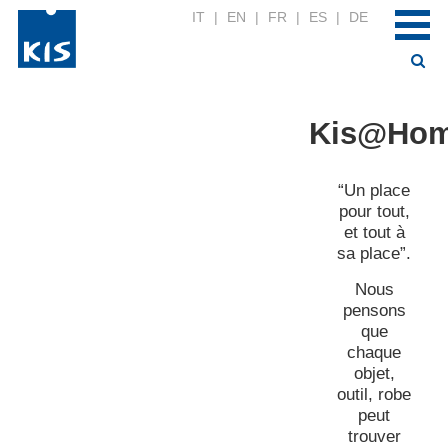
IT
|
EN
|
FR
|
ES
|
DE
Kis@Ho
“Un place
pour tout,
et tout à
sa place”.
Nous
pensons
que
chaque
objet,
outil, robe
peut
trouver