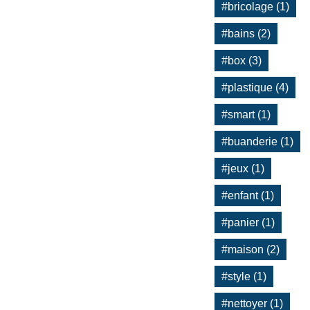
#bricolage (1)
#bains (2)
#box (3)
#plastique (4)
#smart (1)
#buanderie (1)
#jeux (1)
#enfant (1)
#panier (1)
#maison (2)
#style (1)
#nettoyer (1)