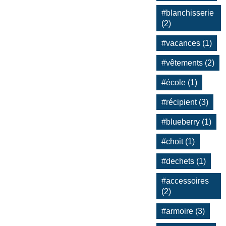
#blanchisserie
(2)
#vacances (1)
#vêtements (2)
#école (1)
#récipient (3)
#blueberry (1)
#choit (1)
#dechets (1)
#accessoires
(2)
#armoire (3)