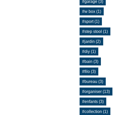
#garage (3)
#w box (1)
#sport (1)
#step stool (1)
#jardin (2)
#diy (1)
#bain (3)
#filo (3)
#bureau (3)
#organiser (13)
#enfants (3)
#collection (1)