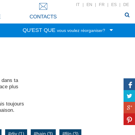
IT
|
EN
|
FR
|
ES
|
DE
E
CONTACTS
QU'EST QUE
vous voulez réorganiser?
Jouets
Nourriture
Papeterie
Vêtements
 dans ta
Rangement
ace plus
Linge
Accessoires
is toujours
Soins de beauté
maison.
Linge de la maison
Bricolage
#diy (1)
#bain (3)
#filo (3)