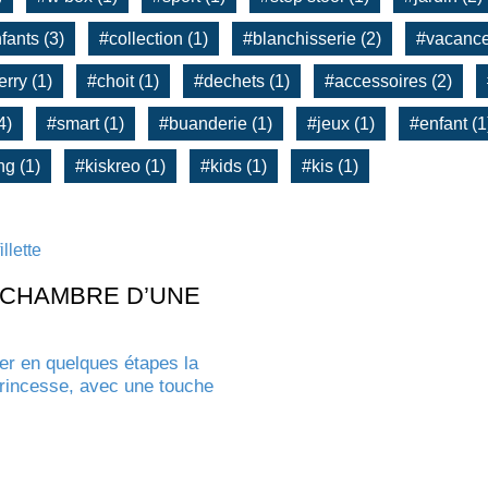
fants (3)
#collection (1)
#blanchisserie (2)
#vacance
rry (1)
#choit (1)
#dechets (1)
#accessoires (2)
4)
#smart (1)
#buanderie (1)
#jeux (1)
#enfant (1
g (1)
#kiskreo (1)
#kids (1)
#kis (1)
 CHAMBRE D’UNE
er en quelques étapes la
princesse, avec une touche