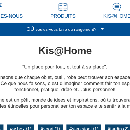
MES-NOUS
PRODUITS
KIS@HOM
OÙ
voulez-vous faire du rangement?
Garage/Cave
Kis@Home
Buanderie
Véranda/terrasse
“Un place pour tout, et tout à sa place”.
Cuisine
nsons que chaque objet, outil, robe peut trouver son espace
Séjour/Bureau
 Ce que nous faisons, c’est d’imaginer comment fair ton esp
Pièce de service
fonctionnel, pratique, drôle et…plus personnel!
Garderobe
 est un pétit monde de idées et inspirations, où tu trouvera
Espace enfants
les étincelles pour personaliser ton espace e te sentir à la 
Salle de bain
Bureau
)
#w box (1)
#sport (1)
#step stool (1)
#jardin (2)