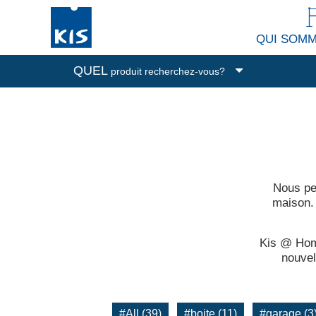
QUI SOM
QUEL
produit recherchez-vous?
Boîtes de rangement
Poubelles
Nettoyage et buanderie
Accessoires de cuisine
Nous pe
Tous les produits
maison.
Kis @ Home
nouvel
#All (39)
#boite (11)
#garage (3