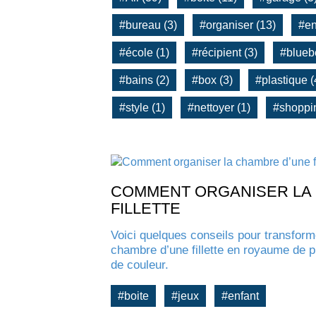
#bureau (3)
#organiser (13)
#en
#école (1)
#récipient (3)
#bluebe
#bains (2)
#box (3)
#plastique (
#style (1)
#nettoyer (1)
#shoppin
COMMENT ORGANISER LA
FILLETTE
Voici quelques conseils pour transform
chambre d’une fillette en royaume de 
de couleur.
#boite
#jeux
#enfant