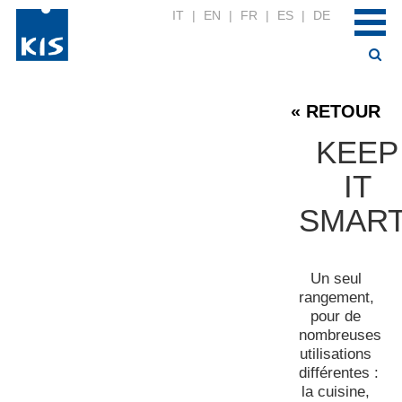
IT
|
EN
|
FR
|
ES
|
DE
« RETOUR
KEEP
IT
SMART
Un seul
rangement,
pour de
nombreuses
utilisations
différentes :
la cuisine,