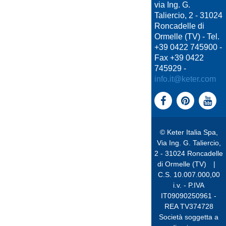
via Ing. G.
Taliercio, 2 - 31024
Roncadelle di
Ormelle (TV) - Tel.
+39 0422 745900 -
Fax +39 0422
745929 -
info.it@keter.com
© Keter Italia Spa,
Via Ing. G. Taliercio,
2 - 31024 Roncadelle
di Ormelle (TV)
|
C.S. 10.007.000,00
i.v. - P.IVA
IT09090250961 -
REA TV374728
Società soggetta a