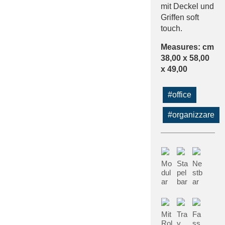
mit Deckel und
Griffen soft
touch.
Measures: cm
38,00 x 58,00
x 49,00
#office
#organizzare
Mo
Sta
Ne
dul
pel
stb
ar
bar
ar
Mit
Tra
Fa
Rol
y
ss