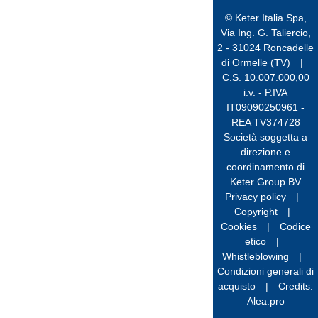
© Keter Italia Spa,
Via Ing. G. Taliercio,
2 - 31024 Roncadelle
di Ormelle (TV)
|
C.S. 10.007.000,00
i.v. - P.IVA
IT09090250961 -
REA TV374728
Società soggetta a
direzione e
coordinamento di
Keter Group BV
Privacy policy
|
Copyright
|
Cookies
|
Codice
etico
|
Whistleblowing
|
Condizioni generali di
acquisto
|
Credits:
Alea.pro