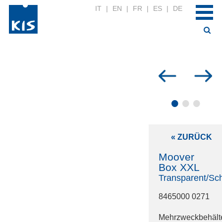
IT
|
EN
|
FR
|
ES
|
DE
•
•
•
« ZURÜCK
Moover
Box XXL
Transparent/Sc
8465000 0271
Mehrzweckbehält