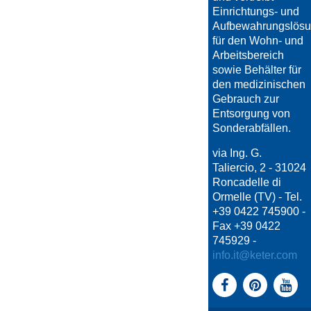
Einrichtungs- und
Aufbewahrungslös
für den Wohn- und
Arbeitsbereich
sowie Behälter für
den medizinischen
Gebrauch zur
Entsorgung von
Sonderabfällen.
via Ing. G.
Taliercio, 2 - 31024
Roncadelle di
Ormelle (TV) - Tel.
+39 0422 745900 -
Fax +39 0422
745929 -
info.it@keter.com