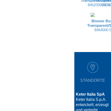
Transparent/Sch
Transpar
8462000 0271
84630
Moover Box
Transparent/
8464000 
STANDORTE
Keter Italia SpA
Keter Italia S.p.A.
entwickelt, erzeugt
und vertreibt