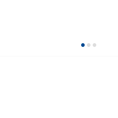
•
•
•