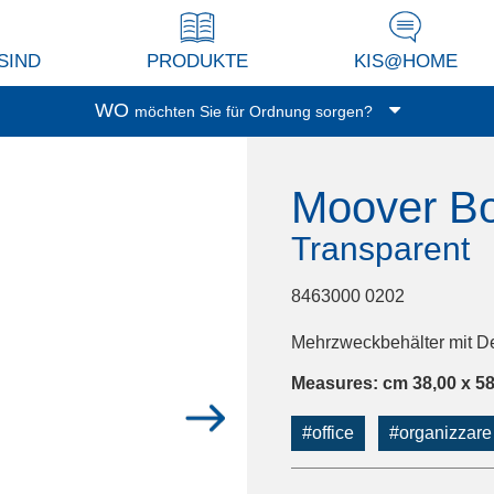
SIND
PRODUKTE
KIS@HOME
WO
möchten Sie für Ordnung sorgen?
Garage/Keller
Moover Bo
Waschküche
Balkon/Terrasse
Transparent
Küche
Wohnzimmer/Studio
8463000 0202
Abstellkammer
Mehrzweckbehälter mit Dec
Dressing
Measures: cm 38,00 x 58
Spielzimmer
Bad
#office
#organizzare
Büro