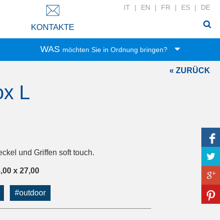
IT
|
EN
|
FR
|
ES
|
DE
KONTAKTE
WAS
möchten Sie in Ordnung bringen?
« ZURÜCK
Spielwaren
x L
Lebensmittel
Büro-Zubehör
Kleidung
Haushalt
Wäsche
kel und Griffen soft touch.
Zubehör
,00 x 27,00
Bad-Zubehör
Haushaltswäsche
#outdoor
DIY-Werkzeug