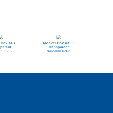
 Box XL /
Moover Box XXL /
sparent
Transparent
00 0202
8465000 0202