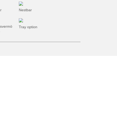
Öko-Sammlung
Gartenwerkzeug
r
Nestbar
gsvermö
Tray option
L