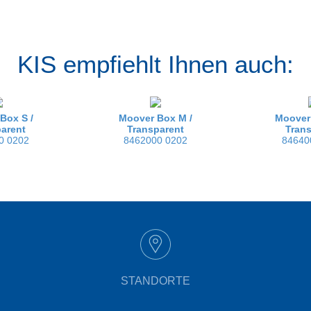
KIS empfiehlt Ihnen auch:
Box S /
Moover Box M /
Moover
arent
Transparent
Tran
0 0202
8462000 0202
84640
STANDORTE