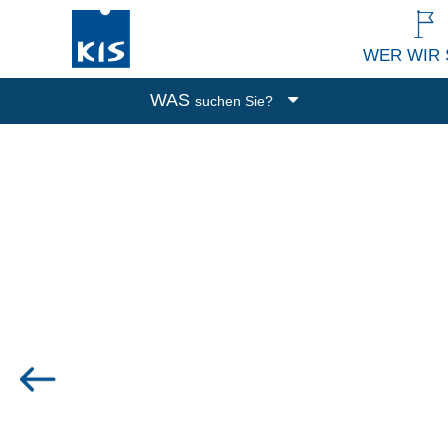
WER WIR 
WAS
suchen Sie?
Boxen
Abfalleimer
Putzen und Waschen
Küchenutensilien
Alle Produkte