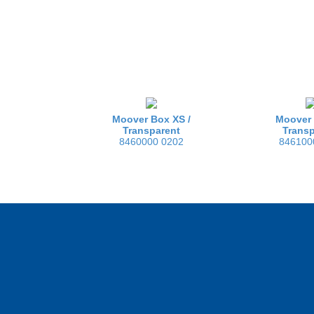
Moover Box XS /
Moover 
Transparent
Transp
8460000 0202
846100