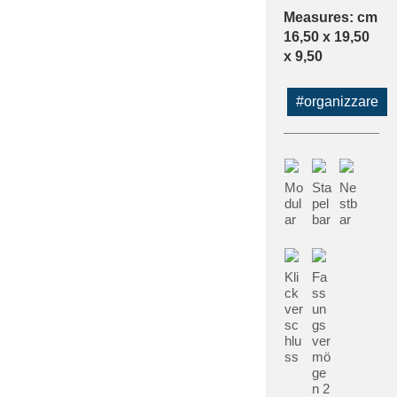
Measures: cm
16,50 x 19,50
x 9,50
#organizzare
Mo
Sta
Ne
dul
pel
stb
ar
bar
ar
Kli
Fa
ck
ss
ver
un
sc
gs
hlu
ver
ss
mö
ge
n 2