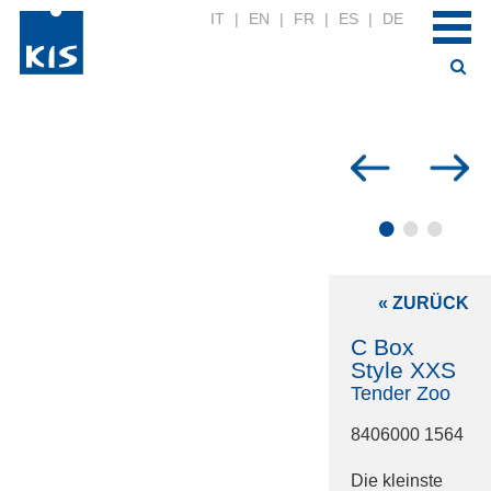
IT
|
EN
|
FR
|
ES
|
DE
•
•
•
« ZURÜCK
C Box
Style XXS
Tender Zoo
8406000 1564
Die kleinste