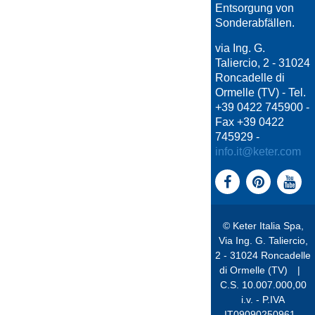
Entsorgung von
Sonderabfällen.
via Ing. G.
Taliercio, 2 - 31024
Roncadelle di
Ormelle (TV) - Tel.
+39 0422 745900 -
Fax +39 0422
745929 -
info.it@keter.com
© Keter Italia Spa,
Via Ing. G. Taliercio,
2 - 31024 Roncadelle
di Ormelle (TV)
|
C.S. 10.007.000,00
i.v. - P.IVA
IT09090250961 -