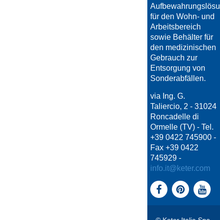
Aufbewahrungslös
für den Wohn- und
Arbeitsbereich
sowie Behälter für
den medizinischen
Gebrauch zur
Entsorgung von
Sonderabfällen.
via Ing. G.
Taliercio, 2 - 31024
Roncadelle di
Ormelle (TV) - Tel.
+39 0422 745900 -
Fax +39 0422
745929 -
info.it@keter.com
© Keter Italia Spa,