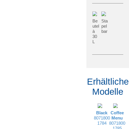
Be
Sta
utel
pel
à
bar
30
L
Erhältliche
Modelle
Black
Coffee
8071800
Menu
1784
8071800
1785