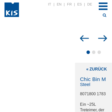
IT
|
EN
|
FR
|
ES
|
DE
•
•
•
« ZURÜCK
Chic Bin M
Steel
8071800 1783
Ein ~25L
Treteimer, der