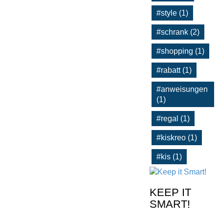
#style (1)
#schrank (2)
#shopping (1)
#rabatt (1)
#anweisungen
(1)
#regal (1)
#kiskreo (1)
#kis (1)
KEEP IT
SMART!