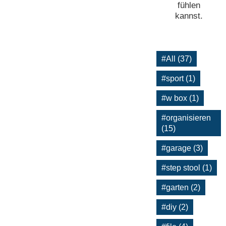
fühlen
kannst.
#All (37)
#sport (1)
#w box (1)
#organisieren
(15)
#garage (3)
#step stool (1)
#garten (2)
#diy (2)