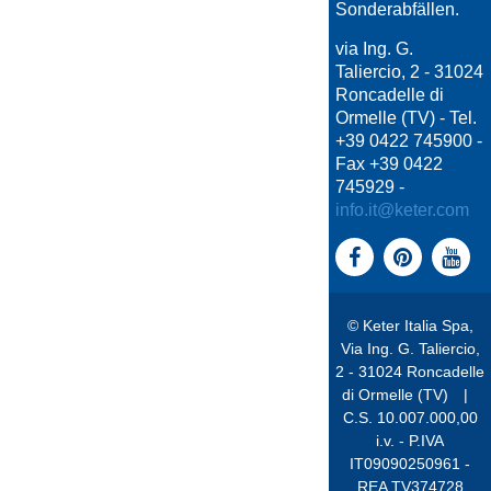
Sonderabfällen.
via Ing. G.
Taliercio, 2 - 31024
Roncadelle di
Ormelle (TV) - Tel.
+39 0422 745900 -
Fax +39 0422
745929 -
info.it@keter.com
© Keter Italia Spa,
Via Ing. G. Taliercio,
2 - 31024 Roncadelle
di Ormelle (TV)
|
C.S. 10.007.000,00
i.v. - P.IVA
IT09090250961 -
REA TV374728