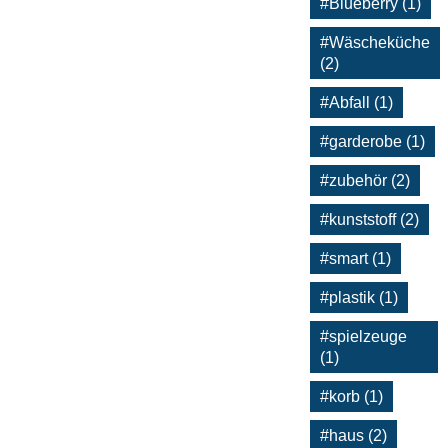
#Blueberry (1)
#Wäscheküche
(2)
#Abfall (1)
#garderobe (1)
#zubehör (2)
#kunststoff (2)
#smart (1)
#plastik (1)
#spielzeuge
(1)
#korb (1)
#haus (2)