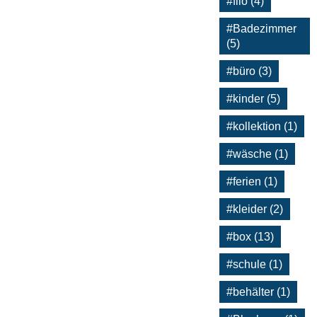
#filo (4)
#Badezimmer
(5)
#büro (3)
#kinder (5)
#kollektion (1)
#wäsche (1)
#ferien (1)
#kleider (2)
#box (13)
#schule (1)
#behälter (1)