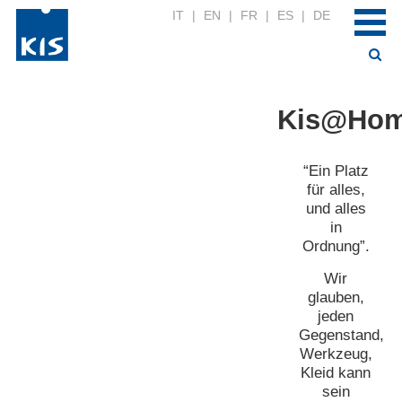
IT
|
EN
|
FR
|
ES
|
DE
Kis@Ho
“Ein Platz
für alles,
und alles
in
Ordnung”.
Wir
glauben,
jeden
Gegenstand,
Werkzeug,
Kleid kann
sein