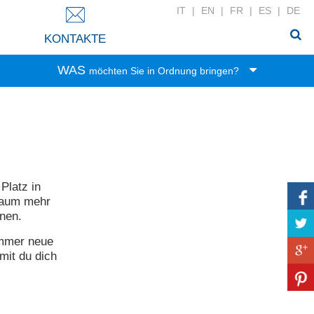
IT
|
EN
|
FR
|
ES
|
DE
KONTAKTE
WAS
möchten Sie in Ordnung bringen?
Spielwaren
Lebensmittel
Büro-Zubehör
Kleidung
Platz in
Haushalt
 Raum mehr
Wäsche
nnen.
Zubehör
 immer neue
Bad-Zubehör
mit du dich
Haushaltswäsche
DIY-Werkzeug