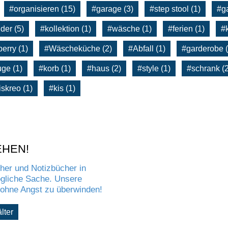
#organisieren (15)
#garage (3)
#step stool (1)
#ga
der (5)
#kollektion (1)
#wäsche (1)
#ferien (1)
#k
erry (1)
#Wäscheküche (2)
#Abfall (1)
#garderobe (
uge (1)
#korb (1)
#haus (2)
#style (1)
#schrank (2
iskreo (1)
#kis (1)
EHEN!
cher und Notizbücher in
ögliche Sache. Unsere
 ohne Angst zu überwinden!
lter