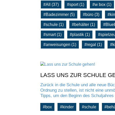
#All (37)
#sport (1)
#w box (1)
#Badezimmer (5)
#büro (3)
#kin
#schule (1)
#behälter (1)
#Blueb
#smart (1)
#plastik (1)
#spielze
#anweisungen (1)
#regal (1)
#k
LASS UNS ZUR SCHULE G
Zurück in die Schule und alle neue Bü
Ordnung zu stellen, ist nicht eine unm
Tipps, um den Beginn des Schuljahres
#box
#kinder
#schule
#behä