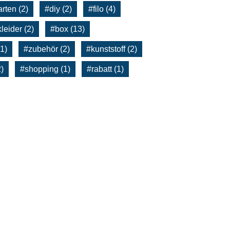
Öko-Sammlung
rten (2)
#diy (2)
#filo (4)
Gartenwerkzeug
leider (2)
#box (13)
1)
#zubehör (2)
#kunststoff (2)
)
#shopping (1)
#rabatt (1)