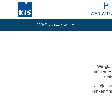
WER WIR 
WAS
suchen Sie?
Boxen
Abfalleimer
Putzen und Waschen
Küchenutensilien
Wir gla
Alle Produkte
deinem Ha
funk
Kis @ Home
Funken fin