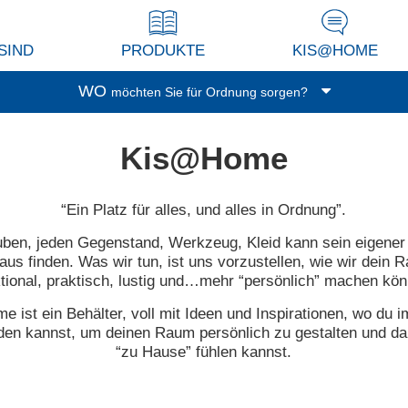
SIND
PRODUKTE
KIS@HOME
WO
möchten Sie für Ordnung sorgen?
Garage/Keller
Kis@Home
Waschküche
Balkon/Terrasse
“Ein Platz für alles, und alles in Ordnung”.
Küche
uben, jeden Gegenstand, Werkzeug, Kleid kann sein eigener 
Wohnzimmer/Studio
us finden. Was wir tun, ist uns vorzustellen, wie wir dein
Abstellkammer
tional, praktisch, lustig und…mehr “persönlich” machen kö
Dressing
 ist ein Behälter, voll mit Ideen und Inspirationen, wo du
Spielzimmer
den kannst, um deinen Raum persönlich zu gestalten und da
“zu Hause” fühlen kannst.
Bad
Büro