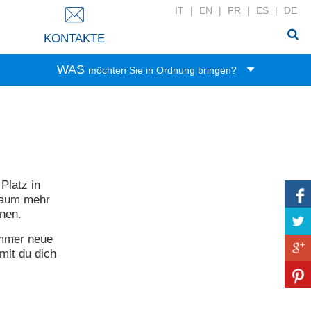
IT
|
EN
|
FR
|
ES
|
DE
KONTAKTE
WAS
möchten Sie in Ordnung bringen?
Spielwaren
Lebensmittel
Büro-Zubehör
Kleidung
Platz in
Haushalt
 Raum mehr
Wäsche
nnen.
Zubehör
 immer neue
Bad-Zubehör
mit du dich
Haushaltswäsche
DIY-Werkzeug