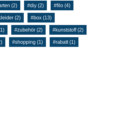
Öko-Sammlung
rten (2)
#diy (2)
#filo (4)
Gartenwerkzeug
leider (2)
#box (13)
1)
#zubehör (2)
#kunststoff (2)
)
#shopping (1)
#rabatt (1)