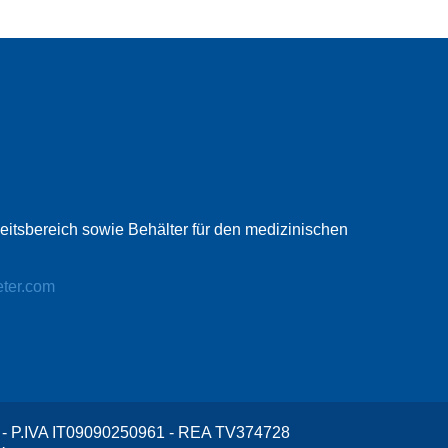
beitsbereich sowie Behälter für den medizinischen
eter.com
v. - P.IVA IT09090250961 - REA TV374728