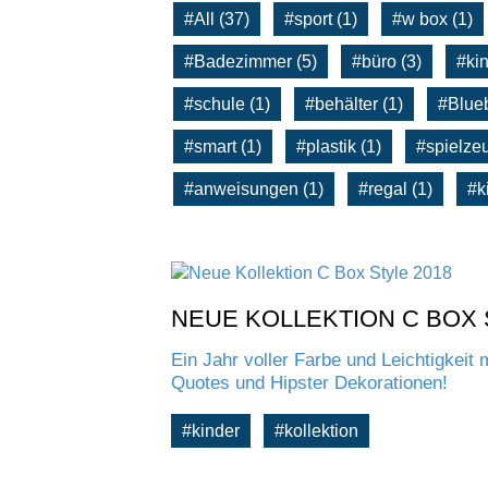
#All (37)
#sport (1)
#w box (1)
#Badezimmer (5)
#büro (3)
#kin
#schule (1)
#behälter (1)
#Blueb
#smart (1)
#plastik (1)
#spielze
#anweisungen (1)
#regal (1)
#k
NEUE KOLLEKTION C BOX 
Ein Jahr voller Farbe und Leichtigkeit 
Quotes und Hipster Dekorationen!
#kinder
#kollektion