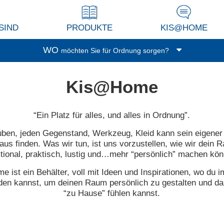
SIND
PRODUKTE
KIS@HOME
WO
möchten Sie für Ordnung sorgen?
Garage/Keller
Kis@Home
Waschküche
Balkon/Terrasse
“Ein Platz für alles, und alles in Ordnung”.
Küche
uben, jeden Gegenstand, Werkzeug, Kleid kann sein eigener 
Wohnzimmer/Studio
us finden. Was wir tun, ist uns vorzustellen, wie wir dein
Abstellkammer
tional, praktisch, lustig und…mehr “persönlich” machen kö
Dressing
 ist ein Behälter, voll mit Ideen und Inspirationen, wo du
Spielzimmer
den kannst, um deinen Raum persönlich zu gestalten und da
“zu Hause” fühlen kannst.
Bad
Büro