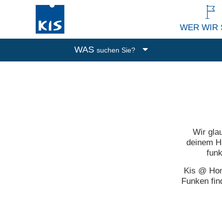
WER WIR 
WAS
suchen Sie?
Boxen
Abfalleimer
Putzen und Waschen
Küchenutensilien
Wir gla
Alle Produkte
deinem Ha
funk
Kis @ Home
Funken fin