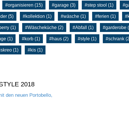
#organisieren (15)
#garage (3)
#step stool (1)
#ga
der (5)
#kollektion (1)
#wäsche (1)
#ferien (1)
#k
erry (1)
#Wäscheküche (2)
#Abfall (1)
#garderobe (
uge (1)
#korb (1)
#haus (2)
#style (1)
#schrank (2
iskreo (1)
#kis (1)
STYLE 2018
mit den neuen Portobello,