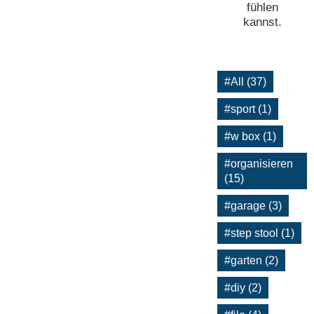
fühlen
kannst.
#All (37)
#sport (1)
#w box (1)
#organisieren
(15)
#garage (3)
#step stool (1)
#garten (2)
#diy (2)