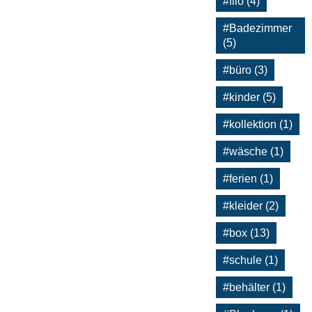
#filo (4)
#Badezimmer
(5)
#büro (3)
#kinder (5)
#kollektion (1)
#wäsche (1)
#ferien (1)
#kleider (2)
#box (13)
#schule (1)
#behälter (1)