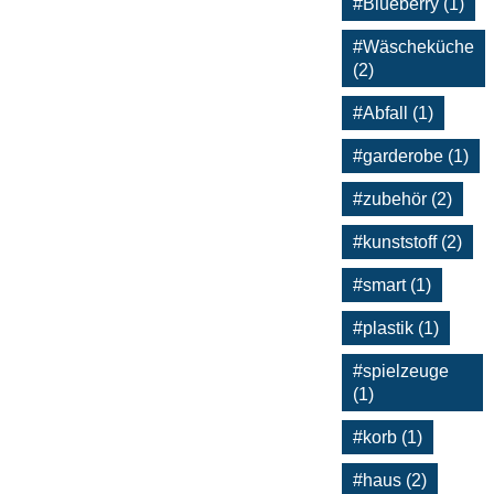
#Blueberry (1)
#Wäscheküche
(2)
#Abfall (1)
#garderobe (1)
#zubehör (2)
#kunststoff (2)
#smart (1)
#plastik (1)
#spielzeuge
(1)
#korb (1)
#haus (2)