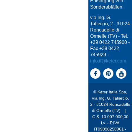
Entsorgung von
Sonderabfällen.
via Ing. G.
Taliercio, 2 - 31024
Roncadelle di
Ormelle (TV) - Tel.
+39 0422 745900 -
Fax +39 0422
745929 -
info.it@keter.com
© Keter Italia Spa,
Via Ing. G. Taliercio,
2 - 31024 Roncadelle
di Ormelle (TV)
|
C.S. 10.007.000,00
i.v. - P.IVA
IT09090250961 -