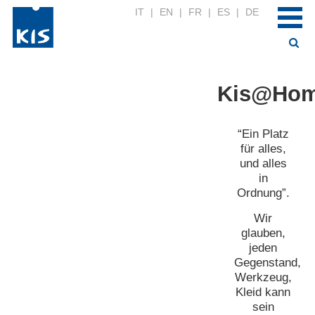
IT
|
EN
|
FR
|
ES
|
DE
Kis@Ho
“Ein Platz
für alles,
und alles
in
Ordnung”.
Wir
glauben,
jeden
Gegenstand,
Werkzeug,
Kleid kann
sein