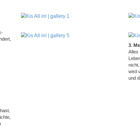
k-
ndert,
3. Me
Alles
Leben
nicht
wird 
und d
hast,
ichte,
n