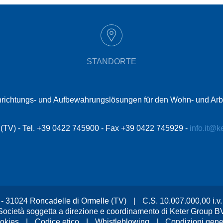
STANDORTE
t Einrichtungs- und Aufbewahrungslösungen für den Wohn- und Ar
le (TV) - Tel. +39 0422 745900 - Fax +39 0422 745929 -
info.it@k
, 2 - 31024 Roncadelle di Ormelle (TV)
|
C.S. 10.007.000,00 i.
Società soggetta a direzione e coordinamento di Keter Group B
okies
|
Codice etico
|
Whistleblowing
|
Condizioni gener