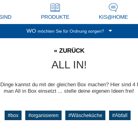
SIND
PRODUKTE
KIS@HOME
WO
möchten Sie für Ordnung sorgen?
Garage/Keller
« ZURÜCK
Waschküche
ALL IN!
Balkon/Terrasse
Küche
Wohnzimmer/Studio
 Dinge kannst du mit der gleichen Box machen? Hier sind 4 
man All in Box einsetzt ... stelle deine eigenen Ideen frei!
Abstellkammer
Dressing
Spielzimmer
#box
#organisieren
#Wäscheküche
#Abfall
Bad
Büro