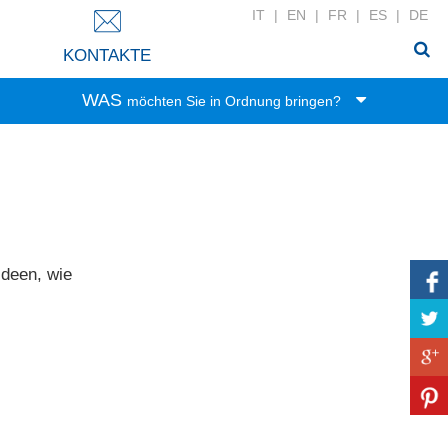
IT
|
EN
|
FR
|
ES
|
DE
KONTAKTE
WAS
möchten Sie in Ordnung bringen?
Spielwaren
Lebensmittel
Büro-Zubehör
Kleidung
Haushalt
Ideen, wie
Wäsche
Zubehör
Bad-Zubehör
Haushaltswäsche
DIY-Werkzeug