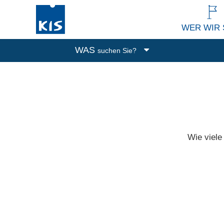
WER WIR 
WAS
suchen Sie?
Boxen
Abfalleimer
Putzen und Waschen
Küchenutensilien
Alle Produkte
Wie viele