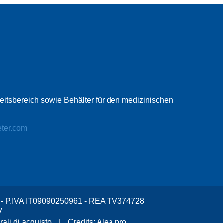
beitsbereich sowie Behälter für den medizinischen
eter.com
v. - P.IVA IT09090250961 - REA TV374728
V
ali di acquisto
|
Credits:
Alea.pro