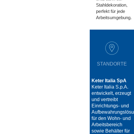
Stahldekoration,
perfekt für jede
Arbeitsumgebung.
STANDORTE
Keter Italia SpA
Keter Italia S.p.A.
entwickelt, erzeugt
und vertreibt
Einrichtungs- und
Aufbewahrungslös
für den Wohn- und
Arbeitsbereich
sowie Behälter für