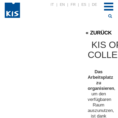
IT
|
EN
|
FR
|
ES
|
DE
« ZURÜCK
KIS O
COLLE
Das
Arbeitsplatz
zu
organisieren
,
um den
verfügbaren
Raum
auszunutzen,
ist dank