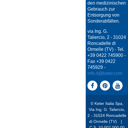
den medizinischen
Gebrauch zur
Entsorgung von
Sonderabfällen.
via Ing. G.
Taliercio, 2 - 31024
Roncadelle di
Ormelle (TV) - Tel.
+39 0422 745900 -
Fax +39 0422
745929 -
info.it@keter.com
© Keter Italia Spa,
Via Ing. G. Taliercio,
2 - 31024 Roncadelle
di Ormelle (TV)
|
C.S. 10.007.000,00