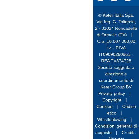
© Keter Italia Spa,
Via Ing. G. Taliercio,
2 - 31024 Roncadelle
di Ormelle (TV)
|
C.S. 10.007.000,00
i.v. - P.IVA
IT09090250961 -
REA TV374728
Società soggetta a
direzione e
coordinamento di
Keter Group BV
Privacy policy
|
Copyright
|
Cookies
|
Codice
etico
|
Whistleblowing
|
Condizioni generali di
acquisto
|
Credits: