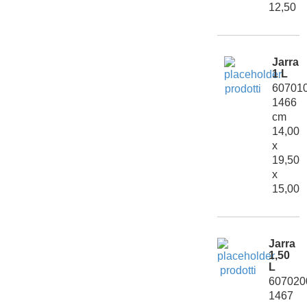
12,50
Jarra
1 L
60701
1466
cm
14,00
x
19,50
x
15,00
Jarra
1,50
L
607020
1467