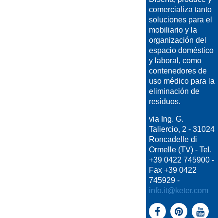
comercializa tanto
soluciones para el
mobiliario y la
organización del
espacio doméstico
y laboral, como
contenedores de
uso médico para la
eliminación de
residuos.
via Ing. G.
Taliercio, 2 - 31024
Roncadelle di
Ormelle (TV) - Tel.
+39 0422 745900 -
Fax +39 0422
745929 -
info.it@keter.com