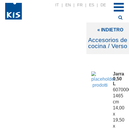
IT
|
EN
|
FR
|
ES
|
DE
« INDIETRO
Accesorios de
cocina / Verso
Jarra
0,50
L
607000
1465
cm
14,00
x
19,50
x