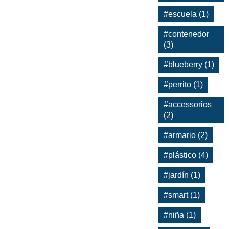
#escuela (1)
#contenedor
(3)
#blueberry (1)
#perrito (1)
#accessorios
(2)
#armario (2)
#plástico (4)
#jardín (1)
#smart (1)
#niña (1)