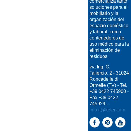
comercializa tanto
soluciones para el
mobiliario y la
organización del
espacio doméstico
y laboral, como
contenedores de
uso médico para la
eliminación de
residuos.
via Ing. G.
Taliercio, 2 - 31024
Roncadelle di
Ormelle (TV) - Tel.
+39 0422 745900 -
Fax +39 0422
745929 -
info.it@keter.com