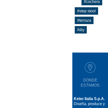
#cochera
#step stool
#terraza
#diy
DÓNDE
ESTAMOS
Keter Italia S.p.A.
Diseña, produce y