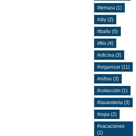
#terraza (1)
#diy (2)
#baño (5)
#filo (4)
#oficina (3)
#organizar (11)
#niños (3)
#colección (1)
#lavandería (3)
#ropa (2)
#vacaciones
(1)