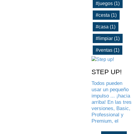
#juegos (1)
#cesta (1)
#casa (1)
#limpiar (1)
#ventas (1)
STEP UP!
Todos pueden
usar un pequeño
impulso ... ¡hacia
arriba! En las tres
versiones, Basic,
Professional y
Premium, el