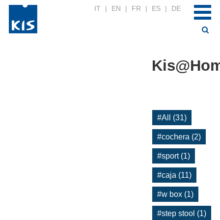
IT
|
EN
|
FR
|
ES
|
DE
Kis@Ho
#All (31)
#cochera (2)
#sport (1)
#caja (11)
#w box (1)
#step stool (1)