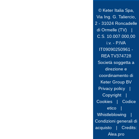
© Keter Italia Spa,
Via Ing. G. Taliercio,
2 - 31024 Roncadelle
di Ormelle (TV)
|
C.S. 10.007.000,00
i.v. - P.IVA
IT09090250961 -
REA TV374728
Società soggetta a
direzione e
coordinamento di
Keter Group BV
Privacy policy
|
Copyright
|
Cookies
|
Codice
etico
|
Whistleblowing
|
Condizioni generali di
acquisto
|
Credits:
Alea.pro