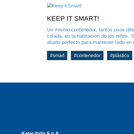
KEEP IT SMART!
Un mismo contenedor, tantos usos difer
colada, en la habitación de los niños, 
aliado perfecto para mantener todo en 
#smart
#contenedor
#plástico
Keter Italia S.p.A.