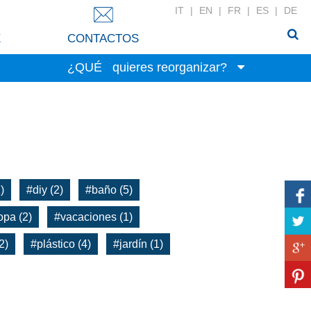
IT
|
EN
|
FR
|
ES
|
DE
E
CONTACTOS
¿QUÉ
quieres reorganizar?
Juguetes
Alimentos
Papeleria
Indumentaria
Artículos para el hogar
)
#diy (2)
#baño (5)
Colada
opa (2)
#vacaciones (1)
Accesorios
2)
#plástico (4)
#jardín (1)
Productos de belleza
Blancos
Herramientas