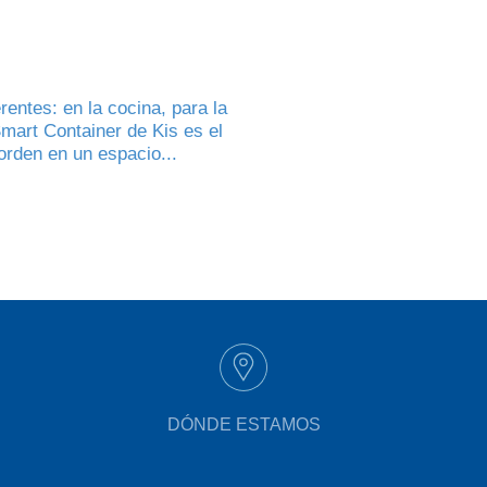
entes: en la cocina, para la
Smart Container de Kis es el
orden en un espacio...
DÓNDE ESTAMOS