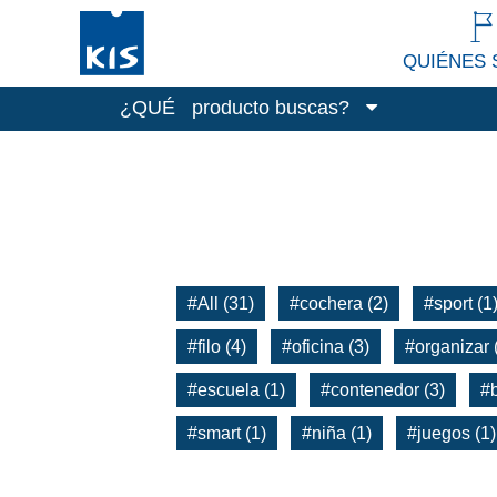
QUIÉNES
¿QUÉ
producto buscas?
Cajas
Cubos de basura
Limpieza y lavadero
Accesorios de cocina
Todos los productos
#All (31)
#cochera (2)
#sport (1
#filo (4)
#oficina (3)
#organizar 
#escuela (1)
#contenedor (3)
#b
#smart (1)
#niña (1)
#juegos (1)