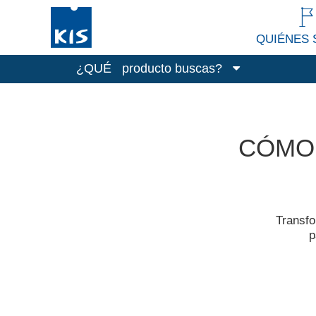
QUIÉNES
¿QUÉ
producto buscas?
Cajas
Cubos de basura
CÓMO 
Limpieza y lavadero
Accesorios de cocina
Todos los productos
Transfo
p