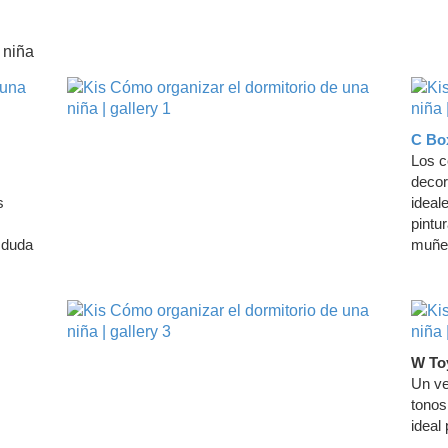
C Box
Los c
decor
s
ideal
pintu
 duda
muñec
W To
Un ve
tonos
ideal