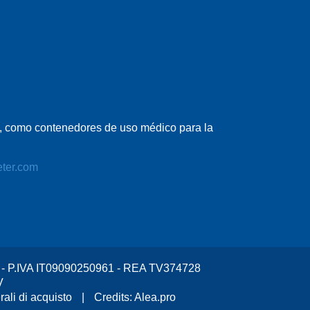
al, como contenedores de uso médico para la
eter.com
v. - P.IVA IT09090250961 - REA TV374728
V
ali di acquisto
|
Credits:
Alea.pro