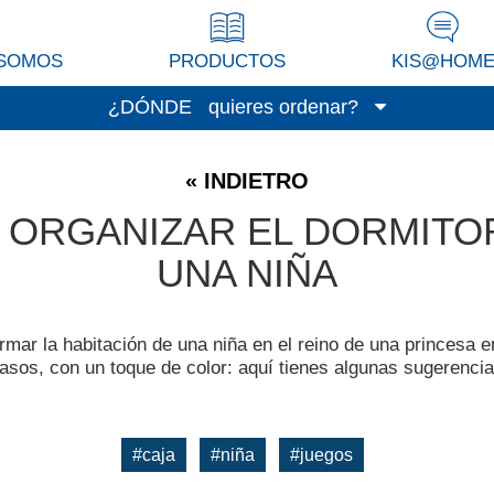
 SOMOS
PRODUCTOS
KIS@HOM
¿DÓNDE
quieres ordenar?
Cochera/Sótano
« INDIETRO
Lavadero
ORGANIZAR EL DORMITO
Veranda/Terraza
UNA NIÑA
Cocina
Habitación de estar/Despacho
Habitación de servicio
rmar la habitación de una niña en el reino de una princesa 
Vestidor
asos, con un toque de color: aquí tienes algunas sugerenci
Espacio para niños
Baño
#caja
#niña
#juegos
Oficina