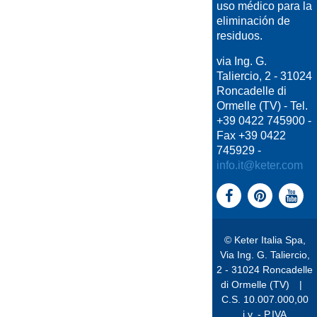
uso médico para la
eliminación de
residuos.
via Ing. G.
Taliercio, 2 - 31024
Roncadelle di
Ormelle (TV) - Tel.
+39 0422 745900 -
Fax +39 0422
745929 -
info.it@keter.com
© Keter Italia Spa,
Via Ing. G. Taliercio,
2 - 31024 Roncadelle
di Ormelle (TV)
|
C.S. 10.007.000,00
i.v. - P.IVA