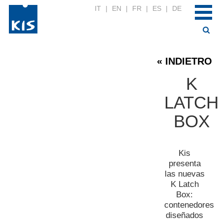
IT
|
EN
|
FR
|
ES
|
DE
« INDIETRO
K
LATCH
BOX
Kis
presenta
las nuevas
K Latch
Box:
contenedores
diseñados